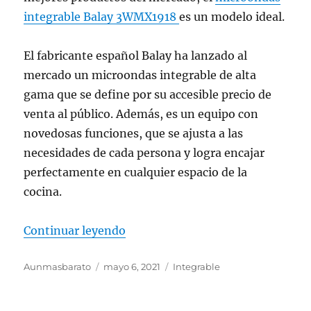
integrable Balay 3WMX1918
es un modelo ideal.
El fabricante español Balay ha lanzado al
mercado un microondas integrable de alta
gama que se define por su accesible precio de
venta al público. Además, es un equipo con
novedosas funciones, que se ajusta a las
necesidades de cada persona y logra encajar
perfectamente en cualquier espacio de la
cocina.
«Microondas integrable Balay 
Continuar leyendo
Autor
Publicado
Categorías
Aunmasbarato
mayo 6, 2021
Integrable
el