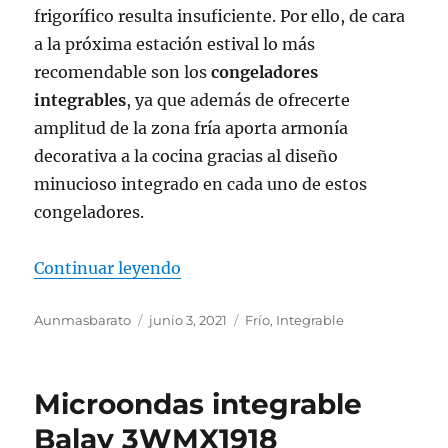
frigorífico resulta insuficiente. Por ello, de cara
a la próxima estación estival lo más
recomendable son los
congeladores
integrables
, ya que además de ofrecerte
amplitud de la zona fría aporta armonía
decorativa a la cocina gracias al diseño
minucioso integrado en cada uno de estos
congeladores.
«Congeladores integrables para e
Continuar leyendo
Autor
Publicado
Categorías
Aunmasbarato
junio 3, 2021
Frío
,
Integrable
el
Microondas integrable
Balay 3WMX1918