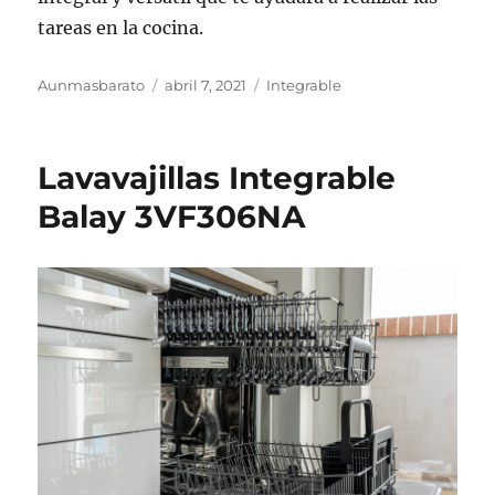
tareas en la cocina.
Autor
Publicado
Categorías
Aunmasbarato
abril 7, 2021
Integrable
el
Lavavajillas Integrable
Balay 3VF306NA