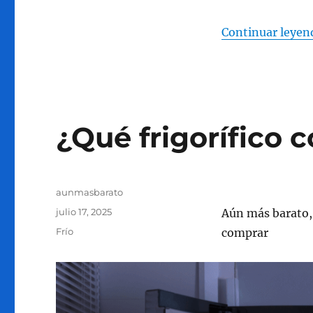
Continuar leyen
¿Qué frigorífico 
Autor
aunmasbarato
Publicado
julio 17, 2025
Aún más barato, 
el
Categorías
Frío
comprar