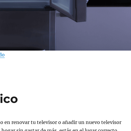
«¿Qué frigorífico comprar?»
do
ico
o en renovar tu televisor o añadir un nuevo televisor
hogar sin gastar de más, estás en el lugar correcto.