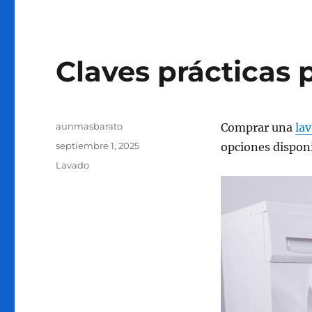
Claves prácticas 
Autor
aunmasbarato
Comprar una
la
Publicado
septiembre 1, 2025
opciones dispon
el
Categorías
Lavado