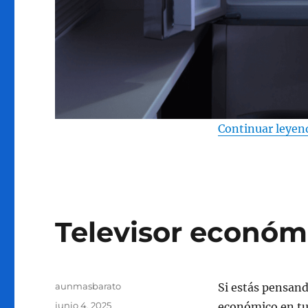
Continuar leyen
Televisor económ
Autor
aunmasbarato
Si estás pensand
Publicado
junio 4, 2025
económico en tu 