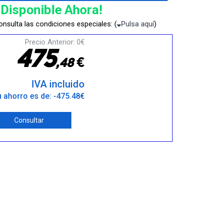
¡Disponible Ahora!
nsulta las condiciones especiales: (
Pulsa aquí
)
Precio Anterior: 0€
4
7
5
€
,
4
8
IVA incluido
 ahorro es de: -475.48€
Consultar