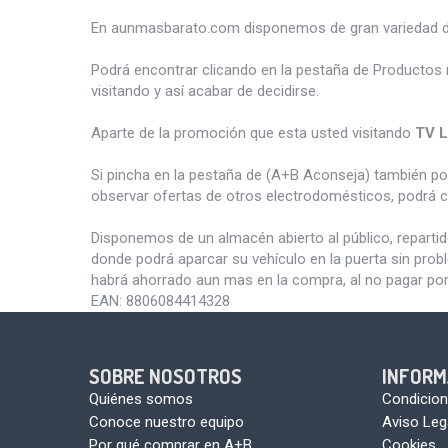
En aunmasbarato.com disponemos de gran variedad 
Podrá encontrar clicando en la pestaña de Productos 
visitando y así acabar de decidirse.
Aparte de la promoción que esta usted visitando
TV 
Si pincha en la pestaña de (A+B Aconseja) también p
observar ofertas de otros electrodomésticos, podrá c
Disponemos de un almacén abierto al público, reparti
donde podrá aparcar su vehículo en la puerta sin pro
habrá ahorrado aun mas en la compra, al no pagar por
EAN:
8806084414328
SOBRE NOSOTROS
INFORM
Quiénes somos
Condicion
Conoce nuestro equipo
Aviso Leg
Por qué comprar en A+B
Cookies