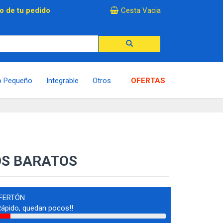
×
o de tu pedido
Cesta Vacia
o Pequeño
Integrable
Otros
OFERTAS
OS BARATOS
FERTÓN
Rápido, quedan pocos!!