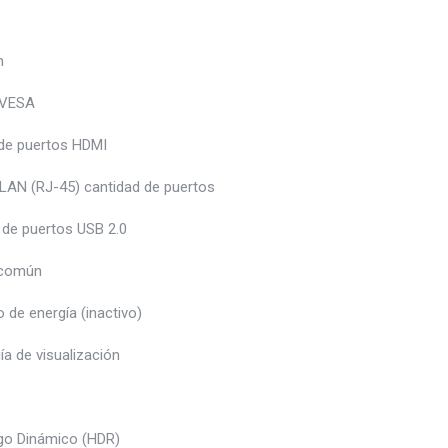
h
 VESA
de puertos HDMI
 LAN (RJ-45) cantidad de puertos
 de puertos USB 2.0
 común
de energía (inactivo)
a de visualización
go Dinámico (HDR)