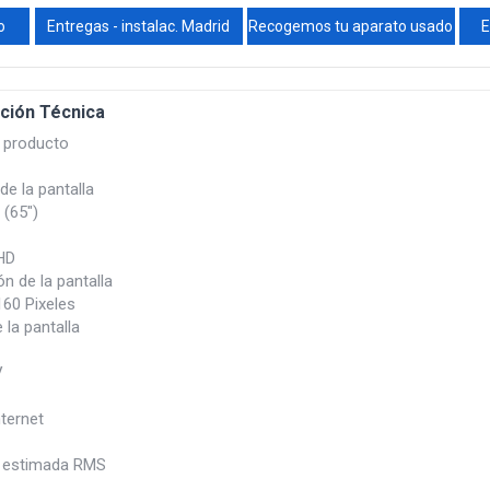
o
Entregas - instalac. Madrid
Recogemos tu aparato usado
E
ción Técnica
l producto
de la pantalla
 (65")
 HD
n de la pantalla
160 Pixeles
la pantalla
V
ternet
 estimada RMS