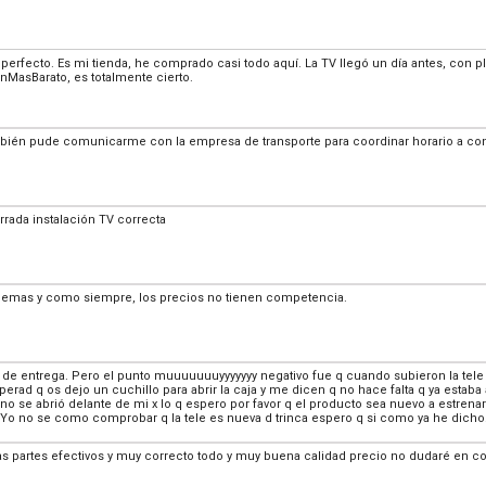
rfecto. Es mi tienda, he comprado casi todo aquí. La TV llegó un día antes, con p
nMasBarato, es totalmente cierto.
mbién pude comunicarme con la empresa de transporte para coordinar horario a con
rrada instalación TV correcta
roblemas y como siempre, los precios no tienen competencia.
a de entrega. Pero el punto muuuuuuuyyyyyyy negativo fue q cuando subieron la tele 
esperad q os dejo un cuchillo para abrir la caja y me dicen q no hace falta q ya estab
no se abrió delante de mi x lo q espero por favor q el producto sea nuevo a estrenar
Yo no se como comprobar q la tele es nueva d trinca espero q si como ya he dicho
as partes efectivos y muy correcto todo y muy buena calidad precio no dudaré en c