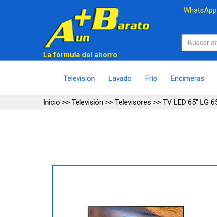
WhatsAp
La fórmula del ahorro
Televisión
Lavado
Frío
Encimeras
Inicio
>>
Televisión
>>
Televisores
>>
TV LED 65" LG 