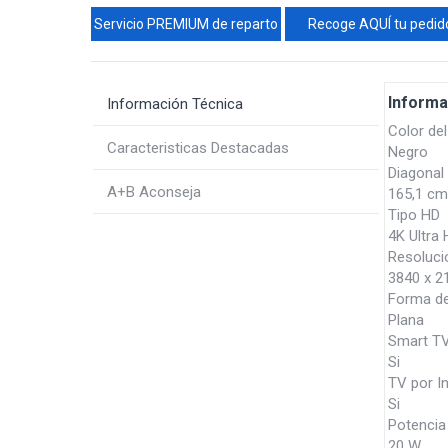
Servicio PREMIUM de reparto
Recoge AQUÍ tu pedid
Informa
Información Técnica
Color de
Caracteristicas Destacadas
Negro
Diagonal 
A+B Aconseja
165,1 cm
Tipo HD
4K Ultra
Resolució
3840 x 2
Forma de 
Plana
Smart T
Si
TV por In
Si
Potencia
20 W