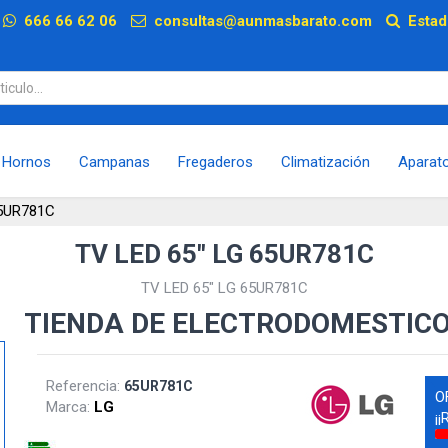
p
666 66 62 06
consultas@aunmasbarato.com
Estad
Hornos
Campanas
Fregaderos
Climatización
Aparat
65UR781C
TV LED 65" LG 65UR781C
TV LED 65" LG 65UR781C
TIENDA DE ELECTRODOMESTIC
Referencia:
65UR781C
O
Marca:
LG
¡¡