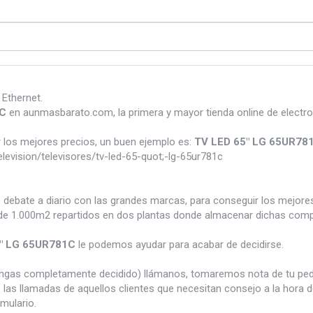
 Ethernet.
1C
en aunmasbarato.com, la primera y mayor tienda online de elect
los mejores precios, un buen ejemplo es:
TV LED 65" LG 65UR78
vision/televisores/tv-led-65-quot;-lg-65ur781c
e debate a diario con las grandes marcas, para conseguir los mejor
e 1.000m2 repartidos en dos plantas donde almacenar dichas compra
" LG 65UR781C
le podemos ayudar para acabar de decidirse.
tengas completamente decidido) llámanos, tomaremos nota de tu pe
 las llamadas de aquellos clientes que necesitan consejo a la hora 
rmulario.