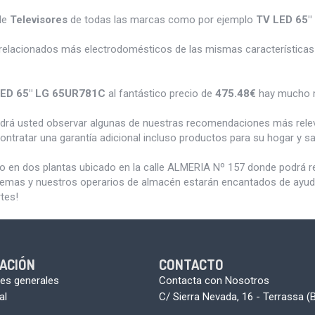
de
Televisores
de todas las marcas como por ejemplo
TV LED 65"
relacionados más electrodomésticos de las mismas características 
LED 65" LG 65UR781C
al fantástico precio de
475.48€
hay mucho m
odrá usted observar algunas de nuestras recomendaciones más rele
ontratar una garantía adicional incluso productos para su hogar y 
do en dos plantas ubicado en la calle ALMERIA Nº 157 donde podrá 
blemas y nuestros operarios de almacén estarán encantados de ayudar
tes!
ACIÓN
CONTACTO
es generales
Contacta con Nosotros
al
C/ Sierra Nevada, 16 - Terrassa (