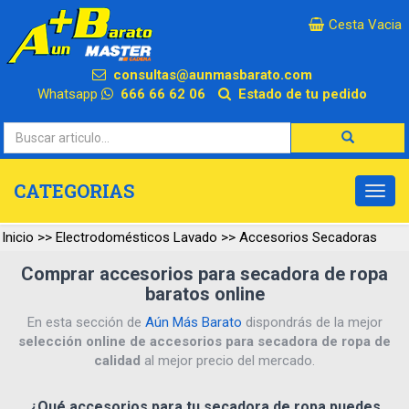
×
Cesta Vacia
consultas@aunmasbarato.com
Whatsapp
666 66 62 06
Estado de tu pedido
CATEGORIAS
Inicio
>>
Electrodomésticos Lavado
>>
Accesorios Secadoras
Comprar accesorios para secadora de ropa
baratos online
En esta sección de
Aún Más Barato
dispondrás de la mejor
selección online de accesorios para secadora de ropa de
calidad
al mejor precio del mercado.
¿Qué accesorios para tu secadora de ropa puedes