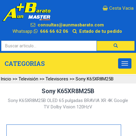
×
Cesta Vacia
consultas@aunmasbarato.com
Whatsapp
666 66 62 06
Estado de tu pedido
CATEGORIAS
Inicio
>>
Televisión
>>
Televisores
>>
Sony K65XR8M25B
Sony K65XR8M25B
Sony K65XR8M25B OLED 65 pulgadas BRAVIA XR 4K Google
TV Dolby Vision 120HzV