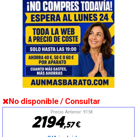
No disponible / Consultar
Precio Anterior: 915€
2
1
9
4
€
,
5
7