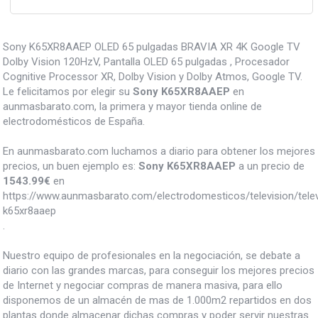
Sony K65XR8AAEP OLED 65 pulgadas BRAVIA XR 4K Google TV
Dolby Vision 120HzV, Pantalla OLED 65 pulgadas , Procesador
Cognitive Processor XR, Dolby Vision y Dolby Atmos, Google TV.
Le felicitamos por elegir su
Sony K65XR8AAEP
en
aunmasbarato.com, la primera y mayor tienda online de
electrodomésticos de España.
En aunmasbarato.com luchamos a diario para obtener los mejores
precios, un buen ejemplo es:
Sony K65XR8AAEP
a un precio de
1543.99
€
en
https://www.aunmasbarato.com/electrodomesticos/television/tele
k65xr8aaep
.
Nuestro equipo de profesionales en la negociación, se debate a
diario con las grandes marcas, para conseguir los mejores precios
de Internet y negociar compras de manera masiva, para ello
disponemos de un almacén de mas de 1.000m2 repartidos en dos
plantas donde almacenar dichas compras y poder servir nuestras