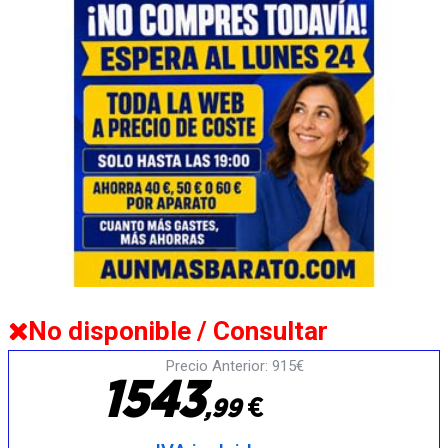
No disponible / Consultar
Precio Anterior: 915€
1
5
4
3
€
,
9
9