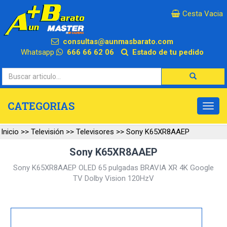
×
Cesta Vacia
consultas@aunmasbarato.com
Whatsapp
666 66 62 06
Estado de tu pedido
CATEGORIAS
Inicio
>>
Televisión
>>
Televisores
>>
Sony K65XR8AAEP
Sony K65XR8AAEP
Sony K65XR8AAEP OLED 65 pulgadas BRAVIA XR 4K Google
TV Dolby Vision 120HzV