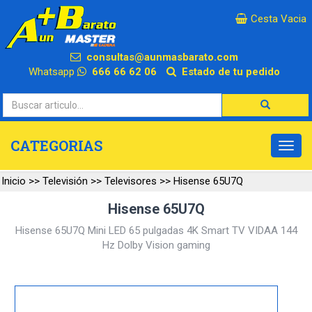
×
Cesta Vacia
consultas@aunmasbarato.com
Whatsapp
666 66 62 06
Estado de tu pedido
CATEGORIAS
Inicio
>>
Televisión
>>
Televisores
>>
Hisense 65U7Q
Hisense 65U7Q
Hisense 65U7Q Mini LED 65 pulgadas 4K Smart TV VIDAA 144
Hz Dolby Vision gaming