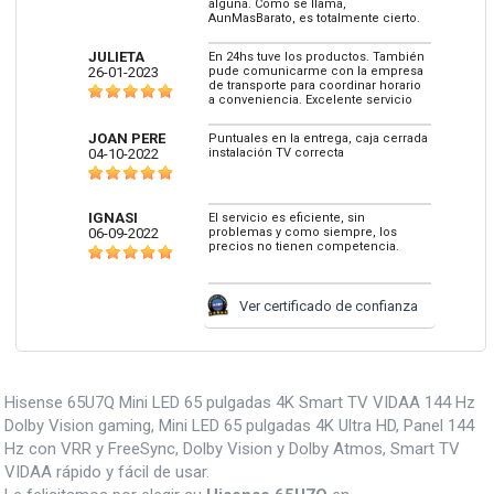
alguna. Como se llama,
AunMasBarato, es totalmente cierto.
JULIETA
En 24hs tuve los productos. También
26-01-2023
pude comunicarme con la empresa
de transporte para coordinar horario
a conveniencia. Excelente servicio
JOAN PERE
Puntuales en la entrega, caja cerrada
04-10-2022
instalación TV correcta
IGNASI
El servicio es eficiente, sin
06-09-2022
problemas y como siempre, los
precios no tienen competencia.
Ver certificado de confianza
Hisense 65U7Q Mini LED 65 pulgadas 4K Smart TV VIDAA 144 Hz
Dolby Vision gaming, Mini LED 65 pulgadas 4K Ultra HD, Panel 144
Hz con VRR y FreeSync, Dolby Vision y Dolby Atmos, Smart TV
VIDAA rápido y fácil de usar.