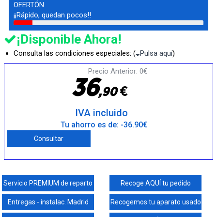
OFERTÓN
¡¡Rápido, quedan pocos!!
¡Disponible Ahora!
Consulta las condiciones especiales: (
Pulsa aquí
)
Precio Anterior: 0€
3
6
€
,
9
0
IVA incluido
Tu ahorro es de: -36.90€
Consultar
Servicio PREMIUM de reparto
Recoge AQUÍ tu pedido
Entregas - instalac. Madrid
Recogemos tu aparato usado