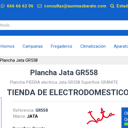
p
666 66 62 06
consultas@aunmasbarato.com
Estad
Hornos
Campanas
Fregaderos
Climatización
Aparat
Plancha Jata GR558
Plancha Jata GR558
Plancha PIEDRA electrica Jata GR558 Superficie GRANITE
TIENDA DE ELECTRODOMESTIC
Referencia:
GR558
O
Marca:
JATA
Q