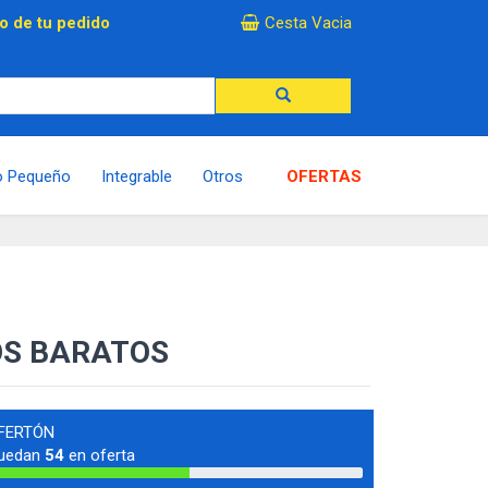
×
o de tu pedido
Cesta Vacia
o Pequeño
Integrable
Otros
OFERTAS
OS BARATOS
FERTÓN
uedan
54
en oferta