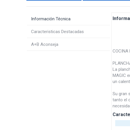
Informa
Información Técnica
Caracteristicas Destacadas
A+B Aconseja
COCINA 
PLANCHA
La planch
MAGIC en
un calen
Su gran s
tanto el
necesidad
Caracte