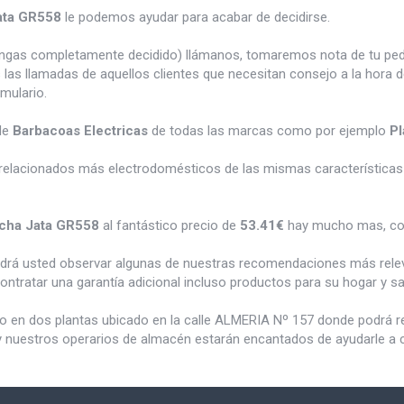
ata GR558
le podemos ayudar para acabar de decidirse.
tengas completamente decidido) llámanos, tomaremos nota de tu pe
 las llamadas de aquellos clientes que necesitan consejo a la hora 
rmulario.
de
Barbacoas Electricas
de todas las marcas como por ejemplo
Pl
relacionados más electrodomésticos de las mismas características 
cha Jata GR558
al fantástico precio de
53.41€
hay mucho mas, co
odrá usted observar algunas de nuestras recomendaciones más rele
ontratar una garantía adicional incluso productos para su hogar y 
do en dos plantas ubicado en la calle ALMERIA Nº 157 donde podrá 
y nuestros operarios de almacén estarán encantados de ayudarle a c