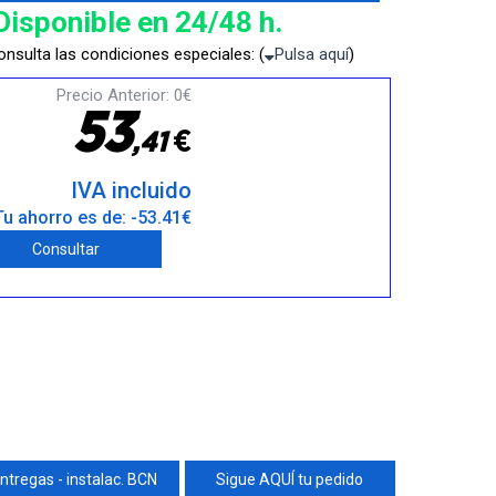
Disponible en 24/48 h.
nsulta las condiciones especiales: (
Pulsa aquí
)
Precio Anterior: 0€
5
3
€
,
4
1
IVA incluido
Tu ahorro es de: -53.41€
Consultar
ntregas - instalac. BCN
Sigue AQUÍ tu pedido