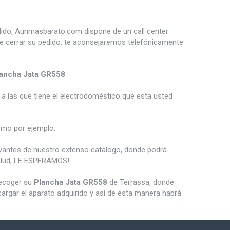
dido, Aunmasbarato.com dispone de un call center
de cerrar su pedido, te aconsejaremos telefónicamente
ancha Jata GR558
a las que tiene el electrodoméstico que esta usted
mo por ejemplo:
vantes de nuestro extenso catalogo, donde podrá
salud, LE ESPERAMOS!
recoger su
Plancha Jata GR558
de Terrassa, donde
argar el aparato adquirido y así de esta manera habrá