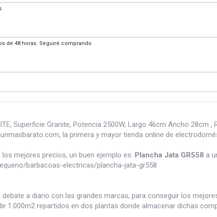
s.
nos de 48 horas. Seguiré comprando
ITE, Superficie Granite, Potencia 2500W, Largo 46cm Ancho 28cm , R
unmasbarato.com, la primera y mayor tienda online de electrodomé
los mejores precios, un buen ejemplo es:
Plancha Jata GR558
a u
queno/barbacoas-electricas/plancha-jata-gr558
e debate a diario con las grandes marcas, para conseguir los mejor
e 1.000m2 repartidos en dos plantas donde almacenar dichas compra