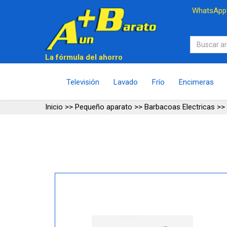
WhatsAp
La fórmula del ahorro
Televisión
Lavado
Frío
Encimeras
Inicio
>>
Pequeño aparato
>>
Barbacoas Electricas
>>