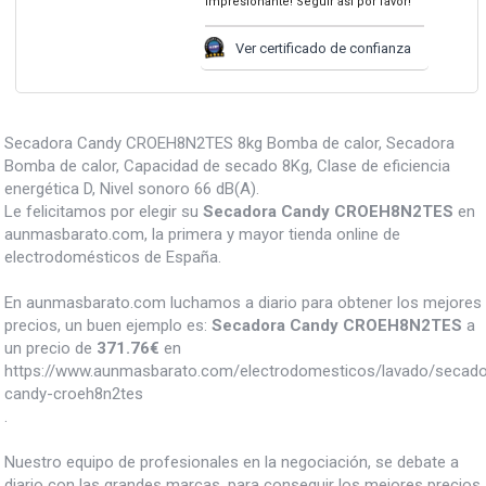
impresionante! Seguir así por favor!
Ver certificado de confianza
Secadora Candy CROEH8N2TES 8kg Bomba de calor, Secadora
Bomba de calor, Capacidad de secado 8Kg, Clase de eficiencia
energética D, Nivel sonoro 66 dB(A).
Le felicitamos por elegir su
Secadora Candy CROEH8N2TES
en
aunmasbarato.com, la primera y mayor tienda online de
electrodomésticos de España.
En aunmasbarato.com luchamos a diario para obtener los mejores
precios, un buen ejemplo es:
Secadora Candy CROEH8N2TES
a
un precio de
371.76
€
en
https://www.aunmasbarato.com/electrodomesticos/lavado/secad
candy-croeh8n2tes
.
Nuestro equipo de profesionales en la negociación, se debate a
diario con las grandes marcas, para conseguir los mejores precios