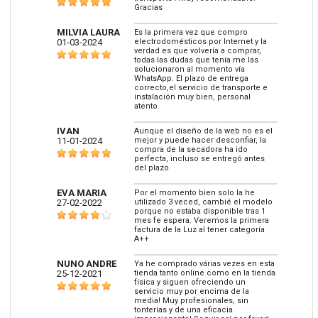
Gracias
MILVIA LAURA
Es la primera vez que compro
01-03-2024
electrodomésticos por Internet y la
verdad es que volvería a comprar,
todas las dudas que tenía me las
solucionaron al momento vía
WhatsApp. El plazo de entrega
correcto,el servicio de transporte e
instalación muy bien, personal
atento.
IVAN
Aunque el diseño de la web no es el
11-01-2024
mejor y puede hacer desconfiar, la
compra de la secadora ha ido
perfecta, incluso se entregó antes
del plazo.
EVA MARIA
Por el momento bien solo la he
27-02-2022
utilizado 3 veced, cambié el modelo
porque no estaba disponible tras 1
mes fe espera. Veremos la primera
factura de la Luz al tener categoría
A++
NUNO ANDRE
Ya he comprado várias vezes en esta
25-12-2021
tienda tanto online como en la tienda
física y siguen ofreciendo un
servicio muy por encima de la
media! Muy profesionales, sin
tonterías y de una eficacia