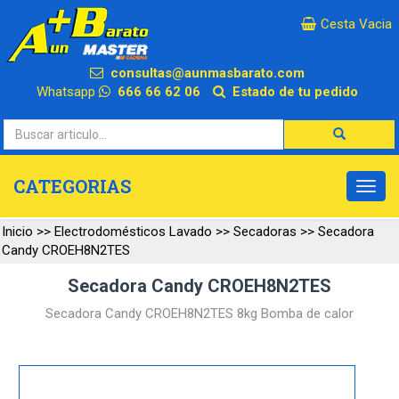
×
Cesta Vacia
consultas@aunmasbarato.com
Whatsapp
666 66 62 06
Estado de tu pedido
CATEGORIAS
Inicio
>>
Electrodomésticos Lavado
>>
Secadoras
>>
Secadora
Candy CROEH8N2TES
Secadora Candy CROEH8N2TES
Secadora Candy CROEH8N2TES 8kg Bomba de calor