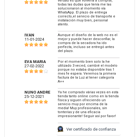
verdad es que volvería a comprar,
todas las dudas que tenía me las
solucionaron al momento vía
WhatsApp. El plazo de entrega
correcto,el servicio de transporte e
instalación muy bien, personal
atento.
IVAN
Aunque el diseño de la web no es el
11-01-2024
mejor y puede hacer desconfiar, la
compra de la secadora ha ido
perfecta, incluso se entregó antes
del plazo.
EVA MARIA
Por el momento bien solo la he
27-02-2022
utilizado 3 veced, cambié el modelo
porque no estaba disponible tras 1
mes fe espera. Veremos la primera
factura de la Luz al tener categoría
A++
NUNO ANDRE
Ya he comprado várias vezes en esta
25-12-2021
tienda tanto online como en la tienda
física y siguen ofreciendo un
servicio muy por encima de la
media! Muy profesionales, sin
tonterías y de una eficacia
impresionante! Seguir así por favor!
Ver certificado de confianza