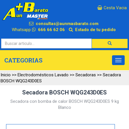
×
Cesta Vacia
consultas@aunmasbarato.com
Whatsapp
666 66 62 06
Estado de tu pedido
CATEGORIAS
Inicio
>>
Electrodomésticos Lavado
>>
Secadoras
>>
Secadora
BOSCH WQG243D0ES
Secadora BOSCH WQG243D0ES
Secadora con bomba de calor BOSCH WQG243D0ES 9 kg
Blanco