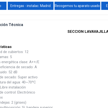
o
Entregas - instalac. Madrid
Recogemos tu aparato usado
E
ción Técnica
SECCION LAVAVAJILL
ísticas
d de cubiertos: 12
amas: 5
a energética clase: A++/E
eficiencia de secado: A
ruido: 52 dB
de secado: Super activo
ura del agua: 40~70ºC
Libre instalación
e control: Electrónico
ox
dejas: 2 (grises)
ultiposición: Sí, bandeja superior