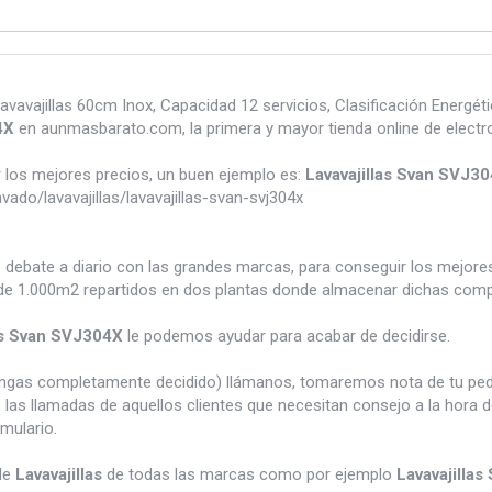
vavajillas 60cm Inox, Capacidad 12 servicios, Clasificación Energéti
4X
en aunmasbarato.com, la primera y mayor tienda online de elect
los mejores precios, un buen ejemplo es:
Lavavajillas Svan SVJ3
do/lavavajillas/lavavajillas-svan-svj304x
e debate a diario con las grandes marcas, para conseguir los mejor
e 1.000m2 repartidos en dos plantas donde almacenar dichas compra
as Svan SVJ304X
le podemos ayudar para acabar de decidirse.
tengas completamente decidido) llámanos, tomaremos nota de tu pe
 las llamadas de aquellos clientes que necesitan consejo a la hora 
rmulario.
de
Lavavajillas
de todas las marcas como por ejemplo
Lavavajilla