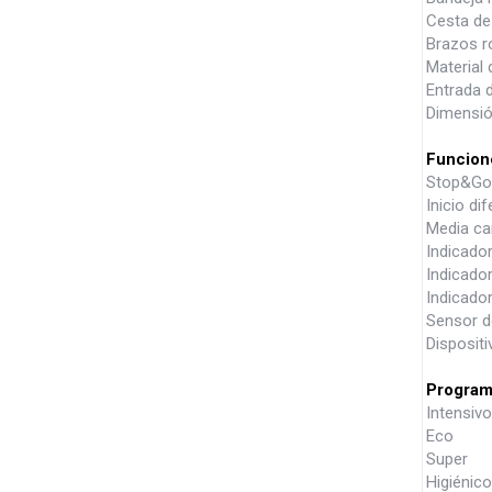
Cesta de 
Brazos r
Material 
Entrada 
Dimensió
Funcion
Stop&Go
Inicio di
Media ca
Indicador
Indicador
Indicado
Sensor d
Dispositi
Program
Intensivo
Eco
Super
Higiénico