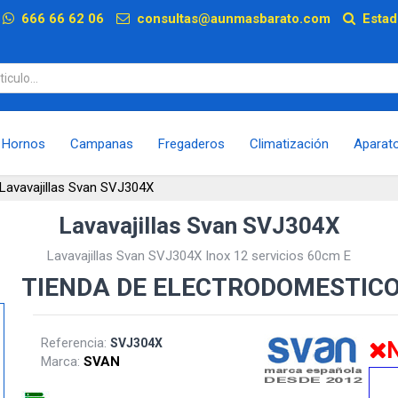
p
666 66 62 06
consultas@aunmasbarato.com
Estad
Hornos
Campanas
Fregaderos
Climatización
Aparat
Lavavajillas Svan SVJ304X
Lavavajillas Svan SVJ304X
Lavavajillas Svan SVJ304X Inox 12 servicios 60cm E
TIENDA DE ELECTRODOMESTIC
Referencia:
SVJ304X
N
Marca:
SVAN