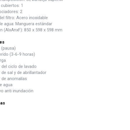
cubiertos: 1
ociadores: 2
del filtro: Acero inoxidable
de agua: Manguera estándar
n (AlxAnxF): 850 x 598 x 598 mm
es
 (pausa)
ferido (3-6-9 horas)
rga
 del ciclo de lavado
 de sal y de abrillantador
r de anomalías
e agua
vo anti inundación
as