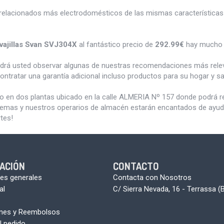
relacionados más electrodomésticos de las mismas características 
vajillas Svan SVJ304X
al fantástico precio de
292.99€
hay mucho 
odrá usted observar algunas de nuestras recomendaciones más rele
ontratar una garantía adicional incluso productos para su hogar y 
do en dos plantas ubicado en la calle ALMERIA Nº 157 donde podrá 
blemas y nuestros operarios de almacén estarán encantados de ayudar
tes!
ACIÓN
CONTACTO
es generales
Contacta con Nosotros
al
C/ Sierra Nevada, 16 - Terrassa (
ones y Reembolsos
l pedido