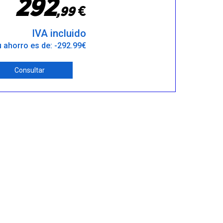
2
9
2
€
,
9
9
IVA incluido
 ahorro es de: -292.99€
Consultar