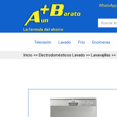
WhatsAp
La fórmula del ahorro
Televisión
Lavado
Frío
Encimeras
Inicio
>>
Electrodomésticos Lavado
>>
Lavavajillas
>>