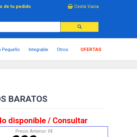
×
o de tu pedido
Cesta Vacia
o Pequeño
Integrable
Otros
OFERTAS
OS BARATOS
o disponible / Consultar
Precio Anterior: 0€