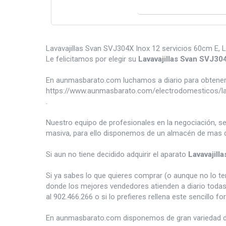
Lavavajillas Svan SVJ304X Inox 12 servicios 60cm E, La
Le felicitamos por elegir su
Lavavajillas Svan SVJ30
En aunmasbarato.com luchamos a diario para obtener 
https://www.aunmasbarato.com/electrodomesticos/lava
.
Nuestro equipo de profesionales en la negociación, s
masiva, para ello disponemos de un almacén de mas d
Si aun no tiene decidido adquirir el aparato
Lavavajill
Si ya sabes lo que quieres comprar (o aunque no lo 
donde los mejores vendedores atienden a diario todas
al 902.466.266 o si lo prefieres rellena este sencillo fo
En aunmasbarato.com disponemos de gran variedad 