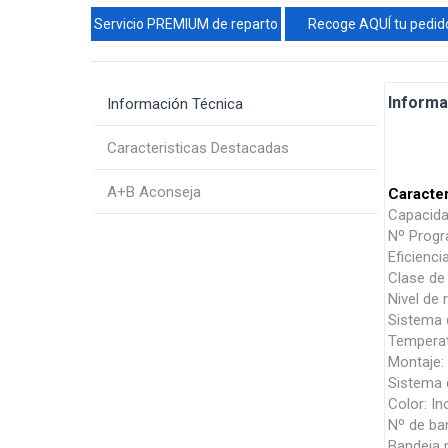
Servicio PREMIUM de reparto
Recoge AQUÍ tu pedid
Informa
Información Técnica
Caracteristicas Destacadas
A+B Aconseja
Caracter
Capacida
Nº Progr
Eficienci
Clase de 
Nivel de 
Sistema 
Temperat
Montaje: 
Sistema d
Color: In
Nº de ban
Bandeja m