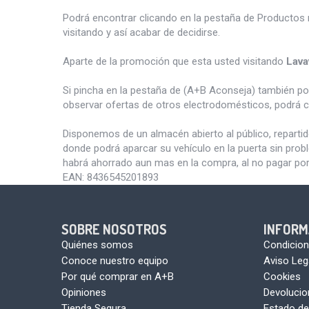
Podrá encontrar clicando en la pestaña de Productos 
visitando y así acabar de decidirse.
Aparte de la promoción que esta usted visitando
Lava
Si pincha en la pestaña de (A+B Aconseja) también p
observar ofertas de otros electrodomésticos, podrá c
Disponemos de un almacén abierto al público, reparti
donde podrá aparcar su vehículo en la puerta sin pro
habrá ahorrado aun mas en la compra, al no pagar por
EAN:
8436545201893
SOBRE NOSOTROS
INFORM
Quiénes somos
Condicion
Conoce nuestro equipo
Aviso Leg
Por qué comprar en A+B
Cookies
Opiniones
Devoluci
Tienda Segura
Estado de