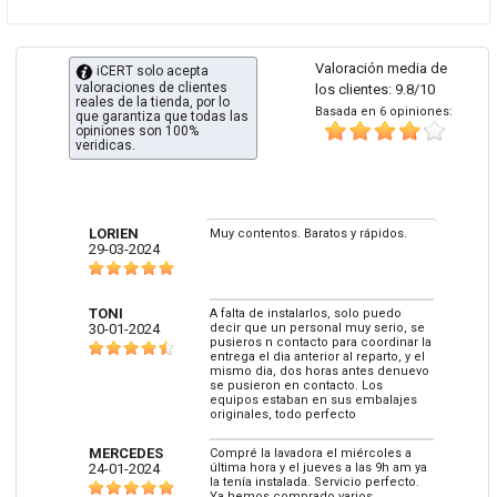
Valoración media de
iCERT solo acepta
valoraciones de clientes
los clientes: 9.8/10
reales de la tienda, por lo
Basada en 6 opiniones:
que garantiza que todas las
opiniones son 100%
veridicas.
LORIEN
Muy contentos. Baratos y rápidos.
29-03-2024
TONI
A falta de instalarlos, solo puedo
30-01-2024
decir que un personal muy serio, se
pusieros n contacto para coordinar la
entrega el dia anterior al reparto, y el
mismo dia, dos horas antes denuevo
se pusieron en contacto. Los
equipos estaban en sus embalajes
originales, todo perfecto
MERCEDES
Compré la lavadora el miércoles a
24-01-2024
última hora y el jueves a las 9h am ya
la tenía instalada. Servicio perfecto.
Ya hemos comprado varios