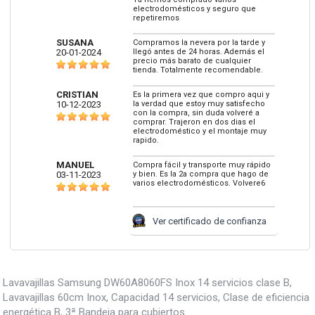
electrodomésticos y seguro que
repetiremos
SUSANA
Compramos la nevera por la tarde y
20-01-2024
llegó antes de 24 horas. Además el
precio más barato de cualquier
tienda. Totalmente recomendable.
CRISTIAN
Es la primera vez que compro aqui y
10-12-2023
la verdad que estoy muy satisfecho
con la compra, sin duda volveré a
comprar. Trajeron en dos dias el
electrodoméstico y el montaje muy
rapido.
MANUEL
Compra fácil y transporte muy rápido
03-11-2023
y bien. Es la 2a compra que hago de
varios electrodomésticos. Volvere6
Ver certificado de confianza
Lavavajillas Samsung DW60A8060FS Inox 14 servicios clase B,
Lavavajillas 60cm Inox, Capacidad 14 servicios, Clase de eficiencia
energética B, 3ª Bandeja para cubiertos.