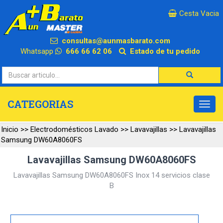
×
Cesta Vacia
consultas@aunmasbarato.com
Whatsapp
666 66 62 06
Estado de tu pedido
CATEGORIAS
Inicio
>>
Electrodomésticos Lavado
>>
Lavavajillas
>>
Lavavajillas
Samsung DW60A8060FS
Lavavajillas Samsung DW60A8060FS
Lavavajillas Samsung DW60A8060FS Inox 14 servicios clase
B