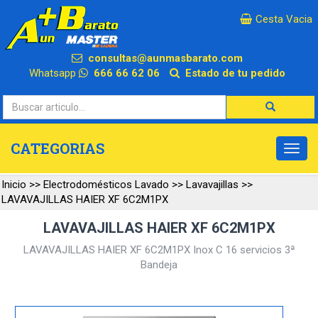
×
Cesta Vacia
consultas@aunmasbarato.com
Whatsapp
666 66 62 06
Estado de tu pedido
CATEGORIAS
Inicio
>>
Electrodomésticos Lavado
>>
Lavavajillas
>>
LAVAVAJILLAS HAIER XF 6C2M1PX
LAVAVAJILLAS HAIER XF 6C2M1PX
LAVAVAJILLAS HAIER XF 6C2M1PX Inox C 16 servicios 3ª
Bandeja