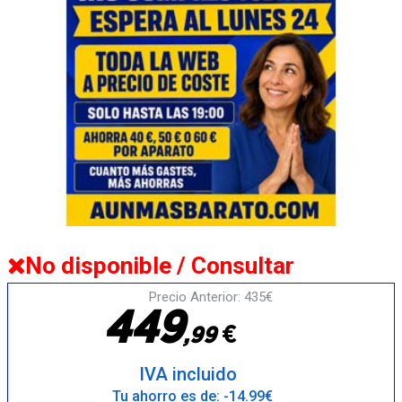
No disponible / Consultar
Precio Anterior: 435€
4
4
9
€
,
9
9
IVA incluido
Tu ahorro es de: -14.99€