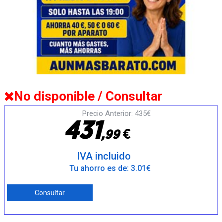
No disponible / Consultar
Precio Anterior: 435€
4
3
1
€
,
9
9
IVA incluido
Tu ahorro es de: 3.01€
Consultar