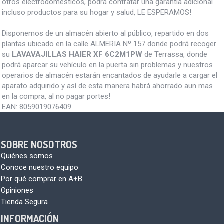
otros electrodomésticos, podrá contratar una garantía adicional
incluso productos para su hogar y salud, LE ESPERAMOS!
Disponemos de un almacén abierto al público, repartido en dos
plantas ubicado en la calle ALMERIA Nº 157 donde podrá recoger
su
LAVAVAJILLAS HAIER XF 6C2M1PW
de Terrassa, donde
podrá aparcar su vehículo en la puerta sin problemas y nuestros
operarios de almacén estarán encantados de ayudarle a cargar el
aparato adquirido y así de esta manera habrá ahorrado aun mas
en la compra, al no pagar portes!
EAN:
8059019076409
SOBRE NOSOTROS
Quiénes somos
Conoce nuestro equipo
Por qué comprar en A+B
Opiniones
Tienda Segura
INFORMACIÓN