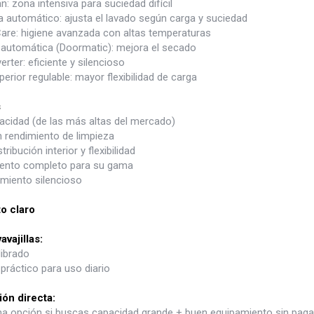
: zona intensiva para suciedad difícil
 automático: ajusta el lavado según carga y suciedad
are: higiene avanzada con altas temperaturas
 automática (Doormatic): mejora el secado
erter: eficiente y silencioso
erior regulable: mayor flexibilidad de carga
s
acidad (de las más altas del mercado)
 rendimiento de limpieza
ribución interior y flexibilidad
ento completo para su gama
miento silencioso
o claro
avajillas:
librado
práctico para uso diario
ón directa:
a opción si buscas capacidad grande + buen equipamiento sin pagar