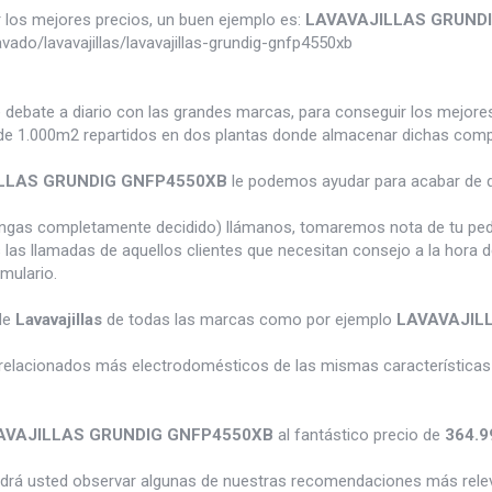
los mejores precios, un buen ejemplo es:
LAVAVAJILLAS GRUND
do/lavavajillas/lavavajillas-grundig-gnfp4550xb
e debate a diario con las grandes marcas, para conseguir los mejor
e 1.000m2 repartidos en dos plantas donde almacenar dichas compra
LLAS GRUNDIG GNFP4550XB
le podemos ayudar para acabar de d
tengas completamente decidido) llámanos, tomaremos nota de tu pe
 las llamadas de aquellos clientes que necesitan consejo a la hora 
rmulario.
de
Lavavajillas
de todas las marcas como por ejemplo
LAVAVAJIL
relacionados más electrodomésticos de las mismas características 
AVAJILLAS GRUNDIG GNFP4550XB
al fantástico precio de
364.9
odrá usted observar algunas de nuestras recomendaciones más rele