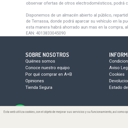
observar ofertas de otros electrodomésticos, podrá c
Disponemos de un almacén abierto al público, reparti
de Terrassa, donde podrá aparcar su vehículo en la pu
esta manera habrá ahorrado aun mas en la compra, al
EAN:
4013833045090
SOBRE NOSOTROS
INFORM
Quiénes somos
Condicion
Conoce nuestro equipo
Aviso Leg
Por qué comprar en A+B
Cookies
Opiniones
Devoluci
Tienda Segura
Estado de
Esta web utiliza cookies, con el objeto de mejorar sus servicios y su funcionamiento, así como 
Copyright ©