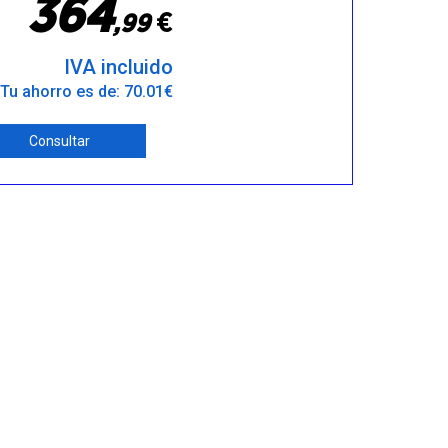
3
6
4
€
,
9
9
IVA incluido
Tu ahorro es de: 70.01€
Consultar