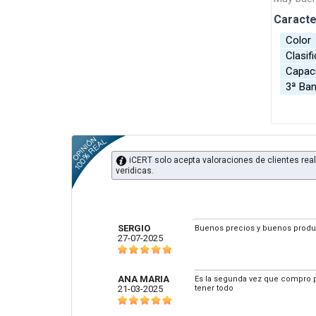
Caracte
Colo
Clasifi
Capac
3ª Ba
iCERT solo acepta valoraciones de clientes real
veridicas.
SERGIO
Buenos precios y buenos product
27-07-2025
ANA MARIA
Es la segunda vez que compro p
21-03-2025
tener todo