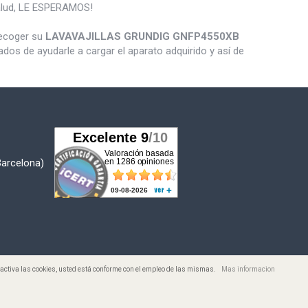
salud, LE ESPERAMOS!
recoger su
LAVAVAJILLAS GRUNDIG GNFP4550XB
os de ayudarle a cargar el aparato adquirido y así de
Barcelona)
desactiva las cookies, usted está conforme con el empleo de las mismas.
Mas informacion
s. Todos los Precios incluyen I.V.A.