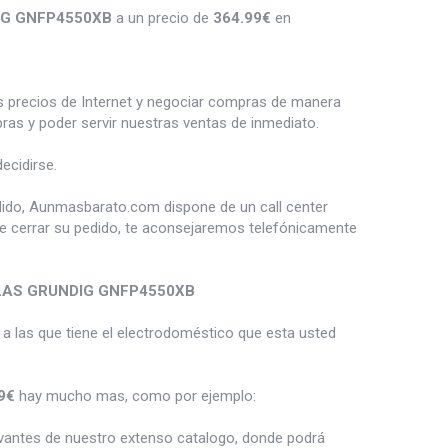
IG GNFP4550XB
a un precio de
364.99
€
en
es precios de Internet y negociar compras de manera
s y poder servir nuestras ventas de inmediato.
ecidirse.
dido, Aunmasbarato.com dispone de un call center
de cerrar su pedido, te aconsejaremos telefónicamente
LAS GRUNDIG GNFP4550XB
a las que tiene el electrodoméstico que esta usted
9€
hay mucho mas, como por ejemplo:
vantes de nuestro extenso catalogo, donde podrá