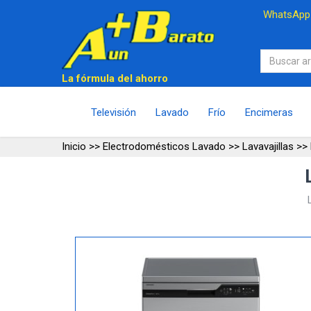
WhatsAp
La fórmula del ahorro
Televisión
Lavado
Frío
Encimeras
Inicio
>>
Electrodomésticos Lavado
>>
Lavavajillas
>>