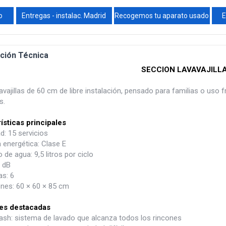
o
Entregas - instalac. Madrid
Recogemos tu aparato usado
E
ción Técnica
SECCION LAVAVAJILL
avajillas de 60 cm de libre instalación, pensado para familias o uso
s.
ísticas principales
d: 15 servicios
a energética: Clase E
e agua: 9,5 litros por ciclo
3 dB
s: 6
nes: 60 × 60 × 85 cm
es destacadas
sh: sistema de lavado que alcanza todos los rincones