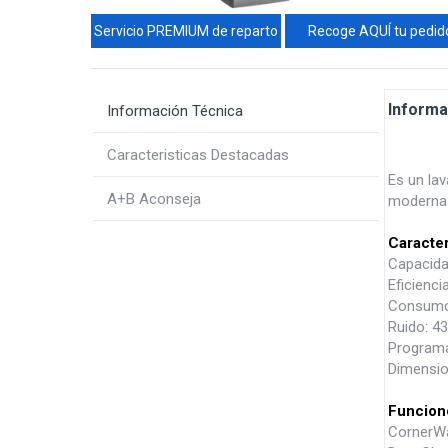
Servicio PREMIUM de reparto
Recoge AQUÍ tu pedid
Informa
Información Técnica
Caracteristicas Destacadas
Es un lav
A+B Aconseja
moderna
Caracter
Capacida
Eficienci
Consumo d
Ruido: 4
Programa
Dimensio
Funcion
CornerWa