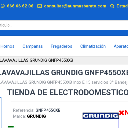
p
666 66 62 06
consultas@aunmasbarato.com
Estad
Hornos
Campanas
Fregaderos
Climatización
Aparat
LAVAVAJILLAS GRUNDIG GNFP4550XB
LAVAVAJILLAS GRUNDIG GNFP4550X
LAVAVAJILLAS GRUNDIG GNFP4550XB Inox E 15 servicios 3ª Bandej
TIENDA DE ELECTRODOMESTIC
Referencia:
GNFP4550XB
N
Marca:
GRUNDIG