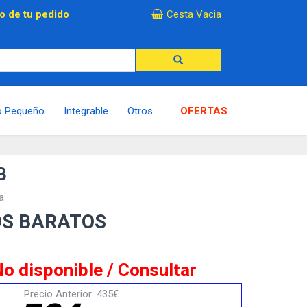
×
o de tu pedido
Cesta Vacia
o Pequeño
Integrable
Otros
OFERTAS
B
a
OS BARATOS
o disponible / Consultar
Precio Anterior: 435€