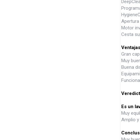
DeepClean
Programa
HygieneC
Apertura
Motor inv
Cesta sup
Ventaja
Gran cap
Muy buen
Buena dist
Equipami
Funciona
Veredict
Es un lav
Muy equi
Amplio y 
Conclusi
Muy buen