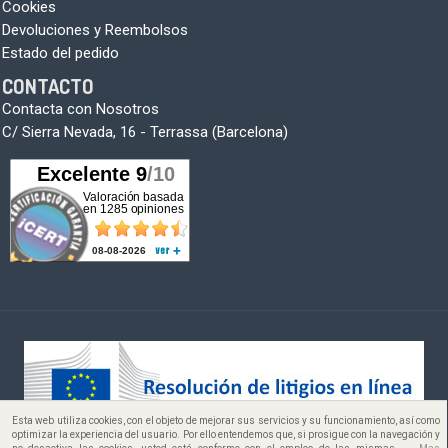
Cookies
Devoluciones y Reembolsos
Estado del pedido
CONTACTO
Contacta con Nosotros
C/ Sierra Nevada, 16 - Terrassa (Barcelona)
Esta web utiliza cookies, con el objeto de mejorar sus servicios y su funcionamiento, así como
Copyright © 2005-2026
optimizar la experiencia del usuario. Por ello entendemos que, si prosigue con la navegación y