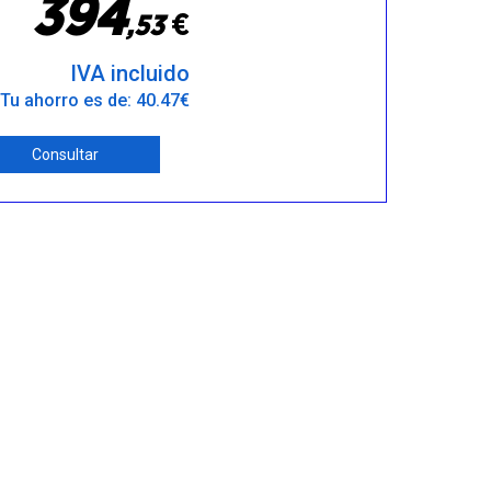
3
9
4
€
,
5
3
IVA incluido
Tu ahorro es de: 40.47€
Consultar