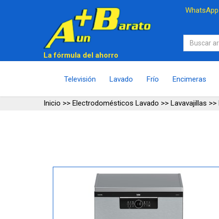
WhatsAp
La fórmula del ahorro
Televisión
Lavado
Frío
Encimeras
Inicio
>>
Electrodomésticos Lavado
>>
Lavavajillas
>>