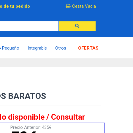
×
o de tu pedido
Cesta Vacia
o Pequeño
Integrable
Otros
OFERTAS
OS BARATOS
o disponible / Consultar
Precio Anterior: 435€