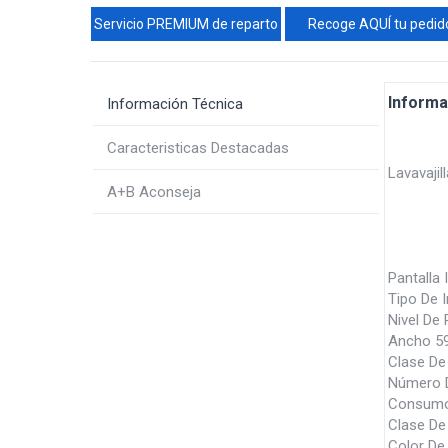
Servicio PREMIUM de reparto
Recoge AQUÍ tu pedid
Informa
Información Técnica
Caracteristicas Destacadas
Lavavaji
A+B Aconseja
Pantalla 
Tipo De 
Nivel De
Ancho 5
Clase De 
Número 
Consumo 
Clase De
Color De