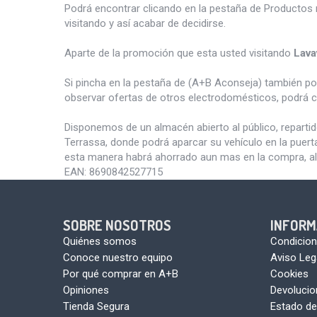
Podrá encontrar clicando en la pestaña de Productos 
visitando y así acabar de decidirse.
Aparte de la promoción que esta usted visitando
Lava
Si pincha en la pestaña de (A+B Aconseja) también p
observar ofertas de otros electrodomésticos, podrá c
Disponemos de un almacén abierto al público, reparti
Terrassa, donde podrá aparcar su vehículo en la puert
esta manera habrá ahorrado aun mas en la compra, al
EAN:
8690842527715
SOBRE NOSOTROS
INFORM
Quiénes somos
Condicion
Conoce nuestro equipo
Aviso Leg
Por qué comprar en A+B
Cookies
Opiniones
Devoluci
Tienda Segura
Estado de