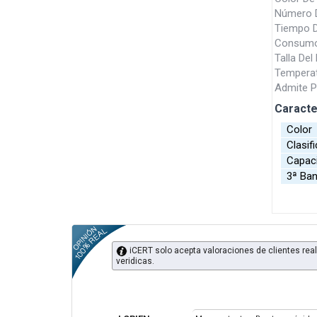
Número D
Tiempo D
Consumo 
Talla De
Temperat
Admite P
Caracte
Colo
Clasifi
Capac
3ª Ba
iCERT solo acepta valoraciones de clientes real
veridicas.