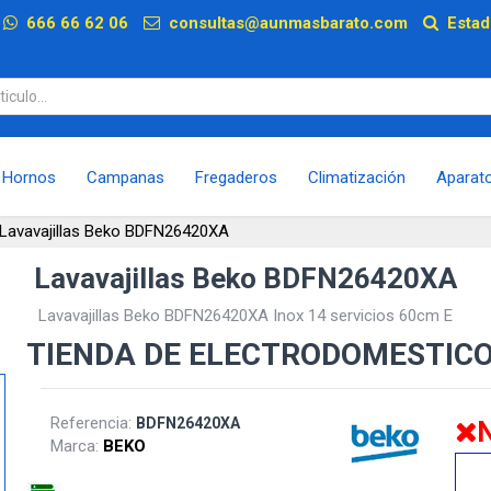
p
666 66 62 06
consultas@aunmasbarato.com
Estad
Hornos
Campanas
Fregaderos
Climatización
Aparat
Lavavajillas Beko BDFN26420XA
Lavavajillas Beko BDFN26420XA
Lavavajillas Beko BDFN26420XA Inox 14 servicios 60cm E
TIENDA DE ELECTRODOMESTIC
Referencia:
BDFN26420XA
N
Marca:
BEKO