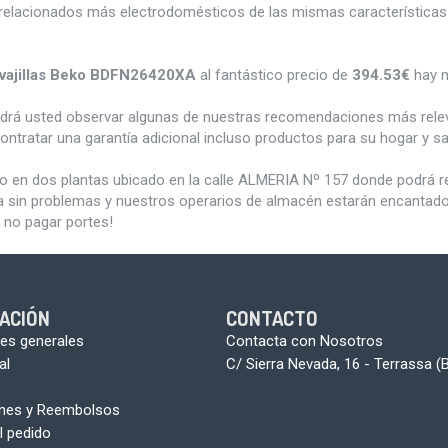
relacionados más electrodomésticos de las mismas características 
vajillas Beko BDFN26420XA
al fantástico precio de
394.53€
hay m
odrá usted observar algunas de nuestras recomendaciones más rele
ontratar una garantía adicional incluso productos para su hogar y 
do en dos plantas ubicado en la calle ALMERIA Nº 157 donde podrá 
a sin problemas y nuestros operarios de almacén estarán encantados 
 no pagar portes!
ACIÓN
CONTACTO
es generales
Contacta con Nosotros
al
C/ Sierra Nevada, 16 - Terrassa (
ones y Reembolsos
l pedido