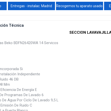
o
Entregas - instalac. Madrid
Recogemos tu aparato usado
E
ción Técnica
SECCION LAVAVAJILL
llas Beko BDFN26420WA 14 Servicos
Incorporada Si
Instalación Independiente
 Ruido 46 DB
98 Mm
Eficiencia De Energía E
De Programas De Lavado 6
De Agua Por Ciclo De Lavado 9,5 L
 Emisión De Ruido C
 La Puerta Blanco