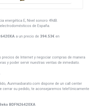
ia energética E, Nivel sonoro 49dB.
 electrodomésticos de España.
N26420XA
a un precio de
394.53
€
en
es precios de Internet y negociar compras de manera
s y poder servir nuestras ventas de inmediato.
.
dido, Aunmasbarato.com dispone de un call center
de cerrar su pedido, te aconsejaremos telefónicamente
s Beko BDFN26420XA