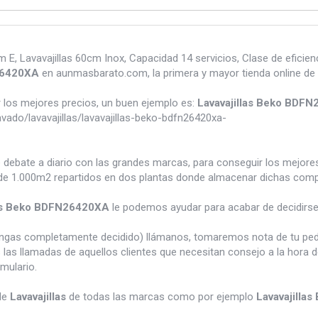
E, Lavavajillas 60cm Inox, Capacidad 14 servicios, Clase de eficienc
N26420XA
en aunmasbarato.com, la primera y mayor tienda online de
los mejores precios, un buen ejemplo es:
Lavavajillas Beko BDF
do/lavavajillas/lavavajillas-beko-bdfn26420xa-
e debate a diario con las grandes marcas, para conseguir los mejor
e 1.000m2 repartidos en dos plantas donde almacenar dichas compra
las Beko BDFN26420XA
le podemos ayudar para acabar de decidirse
tengas completamente decidido) llámanos, tomaremos nota de tu pe
 las llamadas de aquellos clientes que necesitan consejo a la hora 
rmulario.
de
Lavavajillas
de todas las marcas como por ejemplo
Lavavajilla