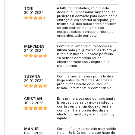
TONI
A falta de instalarlos, solo puedo
30-01-2024
decir que un personal muy serio, se
pusieros n contacto para coordinar la
entrega el dia anterior al reparto, y el
mismo dia, dos horas antes denuevo
se pusieron en contacto. Los
equipos estaban en sus embalajes
originales, todo perfecto
MERCEDES
Compré la lavadora el miércoles a
24-01-2024
última hora y el jueves a las 9h am ya
la tenía instalada. Servicio perfecto.
Ya hemos comprado varios
electrodomésticos y seguro que
repetiremos
SUSANA
Compramos la nevera por la tarde y
20-01-2024
llegó antes de 24 horas. Además el
precio más barato de cualquier
tienda. Totalmente recomendable.
CRISTIAN
Es la primera vez que compro aqui y
10-12-2023
la verdad que estoy muy satisfecho
con la compra, sin duda volveré a
comprar. Trajeron en dos dias el
electrodoméstico y el montaje muy
rapido.
MANUEL
Compra fácil y transporte muy rápido
03-11-2023
y bien. Es la 2a compra que hago de