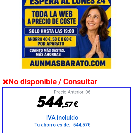
No disponible / Consultar
Precio Anterior: 0€
5
4
4
€
,
5
7
IVA incluido
Tu ahorro es de: -544.57€