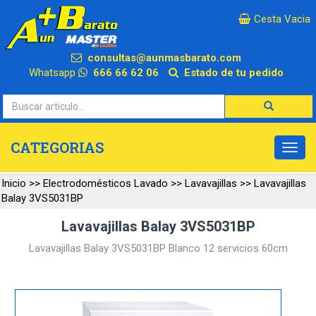
×
Cesta Vacia
consultas@aunmasbarato.com
Whatsapp
666 66 62 06
Estado de tu pedido
CATEGORIAS
Inicio
>>
Electrodomésticos Lavado
>>
Lavavajillas
>>
Lavavajillas
Balay 3VS5031BP
Lavavajillas Balay 3VS5031BP
Lavavajillas Balay 3VS5031BP Blanco 12 servicios 60cm