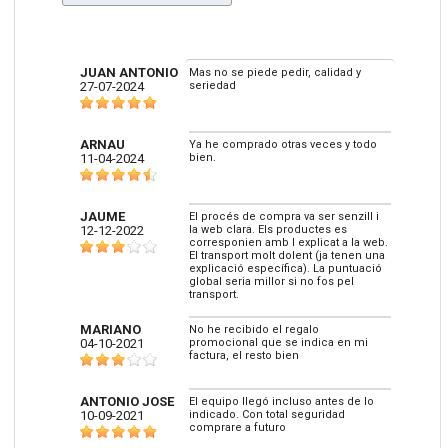
JUAN ANTONIO
Mas no se piede pedir, calidad y
27-07-2024
seriedad
ARNAU
Ya he comprado otras veces y todo
11-04-2024
bien.
JAUME
El procés de compra va ser senzill i
12-12-2022
la web clara. Els productes es
corresponien amb l explicat a la web.
El transport molt dolent (ja tenen una
explicació específica). La puntuació
global seria millor si no fos pel
transport.
MARIANO
No he recibido el regalo
04-10-2021
promocional que se indica en mi
factura, el resto bien
ANTONIO JOSE
El equipo llegó incluso antes de lo
10-09-2021
indicado. Con total seguridad
comprare a futuro