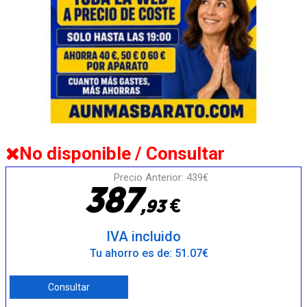
No disponible / Consultar
Precio Anterior: 439€
3
8
7
€
,
9
3
IVA incluido
Tu ahorro es de: 51.07€
Consultar