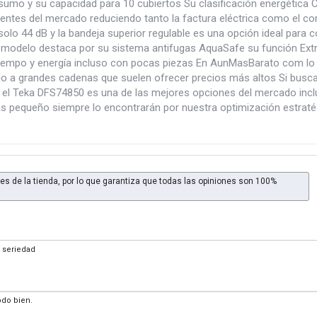
umo y su capacidad para 10 cubiertos Su clasificación energética C
ientes del mercado reduciendo tanto la factura eléctrica como el 
 solo 44 dB y la bandeja superior regulable es una opción ideal pa
 modelo destaca por su sistema antifugas AquaSafe su función Extra
tiempo y energía incluso con pocas piezas En AunMasBarato com lo 
 a grandes cadenas que suelen ofrecer precios más altos Si buscas u
el Teka DFS74850 es una de las mejores opciones del mercado incluso
las pequeño siempre lo encontrarán por nuestra optimización estraté
es de la tienda, por lo que garantiza que todas las opiniones son 100%
y seriedad
odo bien.