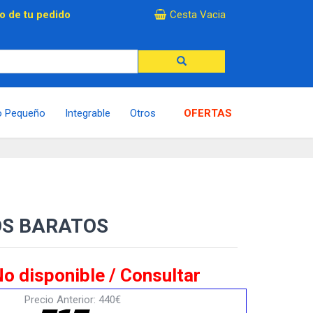
×
o de tu pedido
Cesta Vacia
o Pequeño
Integrable
Otros
OFERTAS
OS BARATOS
o disponible / Consultar
Precio Anterior: 440€