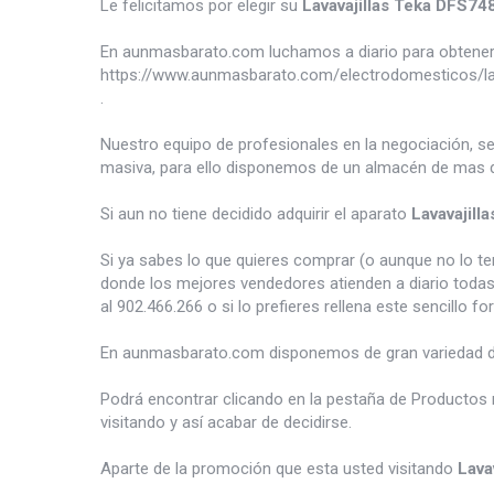
Le felicitamos por elegir su
Lavavajillas Teka DFS74
En aunmasbarato.com luchamos a diario para obtener 
https://www.aunmasbarato.com/electrodomesticos/lava
.
Nuestro equipo de profesionales en la negociación, s
masiva, para ello disponemos de un almacén de mas d
Si aun no tiene decidido adquirir el aparato
Lavavajill
Si ya sabes lo que quieres comprar (o aunque no lo 
donde los mejores vendedores atienden a diario todas
al 902.466.266 o si lo prefieres rellena este sencillo fo
En aunmasbarato.com disponemos de gran variedad 
Podrá encontrar clicando en la pestaña de Productos 
visitando y así acabar de decidirse.
Aparte de la promoción que esta usted visitando
Lava