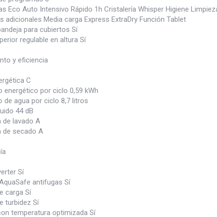
s Eco Auto Intensivo Rápido 1h Cristalería Whisper Higiene Limpieza
s adicionales Media carga Express ExtraDry Función Tablet
andeja para cubiertos Sí
erior regulable en altura Sí
to y eficiencia
ergética C
energético por ciclo 0,59 kWh
e agua por ciclo 8,7 litros
ruido 44 dB
a de lavado A
ia de secado A
ía
erter Sí
AquaSafe antifugas Sí
e carga Sí
 turbidez Sí
on temperatura optimizada Sí