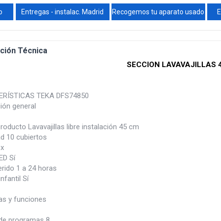
o
Entregas - instalac. Madrid
Recogemos tu aparato usado
E
ción Técnica
SECCION LAVAVAJILLAS 
RÍSTICAS TEKA DFS74850
ión general
roducto Lavavajillas libre instalación 45 cm
d 10 cubiertos
ox
ED Sí
ferido 1 a 24 horas
nfantil Sí
s y funciones
de programas 8