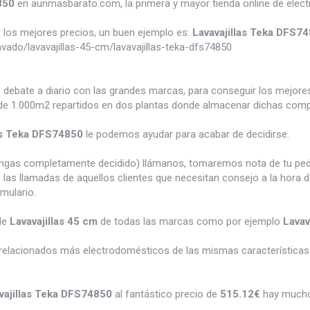
850
en aunmasbarato.com, la primera y mayor tienda online de elec
los mejores precios, un buen ejemplo es:
Lavavajillas Teka DFS7
do/lavavajillas-45-cm/lavavajillas-teka-dfs74850
e debate a diario con las grandes marcas, para conseguir los mejor
e 1.000m2 repartidos en dos plantas donde almacenar dichas compra
as Teka DFS74850
le podemos ayudar para acabar de decidirse.
tengas completamente decidido) llámanos, tomaremos nota de tu pe
 las llamadas de aquellos clientes que necesitan consejo a la hora 
rmulario.
de
Lavavajillas 45 cm
de todas las marcas como por ejemplo
Lavav
relacionados más electrodomésticos de las mismas características 
vajillas Teka DFS74850
al fantástico precio de
515.12€
hay mucho