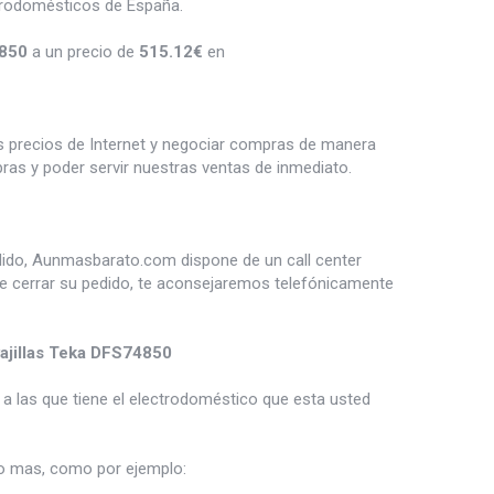
trodomésticos de España.
4850
a un precio de
515.12
€
en
es precios de Internet y negociar compras de manera
s y poder servir nuestras ventas de inmediato.
dido, Aunmasbarato.com dispone de un call center
de cerrar su pedido, te aconsejaremos telefónicamente
ajillas Teka DFS74850
a las que tiene el electrodoméstico que esta usted
 mas, como por ejemplo: