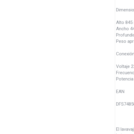
Dimensi
Alto 84
Ancho 4
Profund
Peso apr
Conexión
Voltaje 
Frecuenc
Potenci
EAN
DFS74850
El lavav