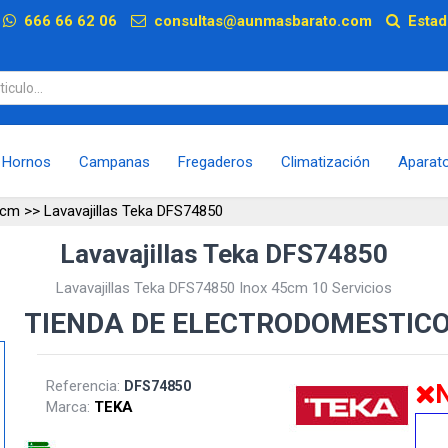
p
666 66 62 06
consultas@aunmasbarato.com
Estad
Hornos
Campanas
Fregaderos
Climatización
Aparat
5 cm
>>
Lavavajillas Teka DFS74850
Lavavajillas Teka DFS74850
Lavavajillas Teka DFS74850 Inox 45cm 10 Servicios
TIENDA DE ELECTRODOMESTIC
Referencia:
DFS74850
N
Marca:
TEKA