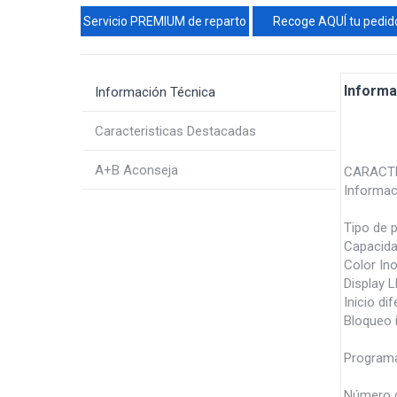
Servicio PREMIUM de reparto
Recoge AQUÍ tu pedid
Informa
Información Técnica
Caracteristicas Destacadas
A+B Aconseja
CARACTE
Informac
Tipo de p
Capacida
Color In
Display L
Inicio di
Bloqueo i
Programa
Número 