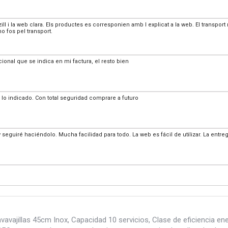
l i la web clara. Els productes es corresponien amb l explicat a la web. El transport
no fos pel transport.
ional que se indica en mi factura, el resto bien
 lo indicado. Con total seguridad comprare a futuro
eguiré haciéndolo. Mucha facilidad para todo. La web es fácil de utilizar. La entreg
avajillas 45cm Inox, Capacidad 10 servicios, Clase de eficiencia ene