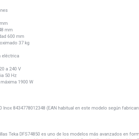
ones
5 mm
48 mm
idad 600 mm
oximado 37 kg
 eléctrica
220 a 240 V
ia 50 Hz
a máxima 1900 W
 Inox 8434778012348 (EAN habitual en este modelo según fabricante
ajillas Teka DFS74850 es uno de los modelos más avanzados en form