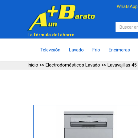
WhatsAp
La fórmula del ahorro
Televisión
Lavado
Frío
Encimeras
Inicio
>>
Electrodomésticos Lavado
>>
Lavavajillas 4