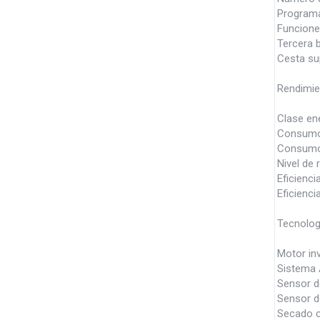
Programa
Funcione
Tercera b
Cesta sup
Rendimien
Clase en
Consumo 
Consumo d
Nivel de 
Eficienci
Eficienc
Tecnolog
Motor inv
Sistema 
Sensor d
Sensor de
Secado c