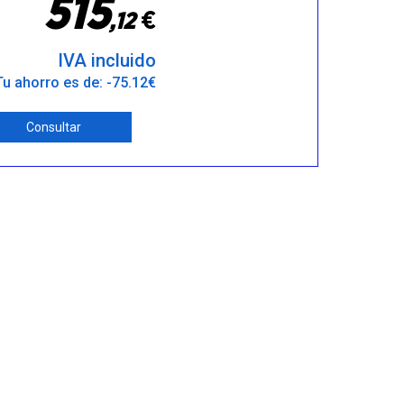
5
1
5
€
,
1
2
IVA incluido
Tu ahorro es de: -75.12€
Consultar