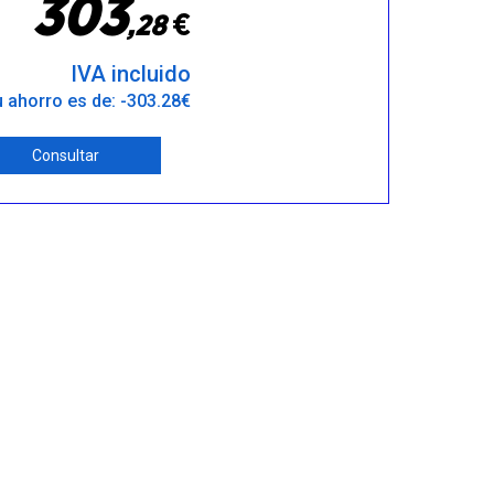
3
0
3
€
,
2
8
IVA incluido
 ahorro es de: -303.28€
Consultar