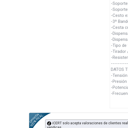
-Soportes
-Soportes
-Cesto ex
-3ª Bande
-Cesta cu
-Dispensa
-Dispensa
-Tipo de 
-Tirador 
-Resisten
----------
DATOS T
-Tensión
-Presión 
-Potenci
-Frecuen
iCERT solo acepta valoraciones de clientes real
veridicas.