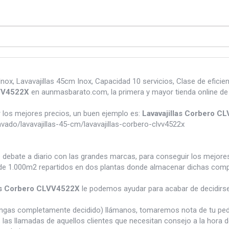
ox, Lavavajillas 45cm Inox, Capacidad 10 servicios, Clase de eficien
LVV4522X
en aunmasbarato.com, la primera y mayor tienda online de
los mejores precios, un buen ejemplo es:
Lavavajillas Corbero C
do/lavavajillas-45-cm/lavavajillas-corbero-clvv4522x
e debate a diario con las grandes marcas, para conseguir los mejor
e 1.000m2 repartidos en dos plantas donde almacenar dichas compra
las Corbero CLVV4522X
le podemos ayudar para acabar de decidirse
tengas completamente decidido) llámanos, tomaremos nota de tu pe
 las llamadas de aquellos clientes que necesitan consejo a la hora 