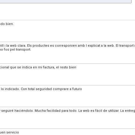
odo bien.
l i la web clara. Els productes es corresponien amb l explicat a la web. El transport
no fos pel transport.
ional que se indica en mi factura, el resto bien
 lo indicado. Con total seguridad comprare a futuro
eguiré haciéndolo. Mucha facilidad para todo. La web es fácil de utilizar. La entreg
uen servicio