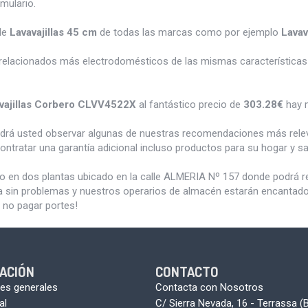
rmulario.
de
Lavavajillas 45 cm
de todas las marcas como por ejemplo
Lavav
relacionados más electrodomésticos de las mismas características 
vajillas Corbero CLVV4522X
al fantástico precio de
303.28€
hay 
odrá usted observar algunas de nuestras recomendaciones más rele
ontratar una garantía adicional incluso productos para su hogar y 
do en dos plantas ubicado en la calle ALMERIA Nº 157 donde podrá 
a sin problemas y nuestros operarios de almacén estarán encantados 
 no pagar portes!
ACIÓN
CONTACTO
es generales
Contacta con Nosotros
al
C/ Sierra Nevada, 16 - Terrassa (