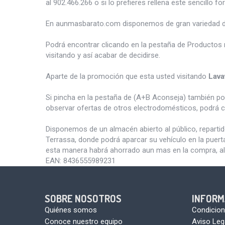
al 902.466.266 o si lo prefieres rellena este sencillo fo
En aunmasbarato.com disponemos de gran variedad 
Podrá encontrar clicando en la pestaña de Productos 
visitando y así acabar de decidirse.
Aparte de la promoción que esta usted visitando
Lava
Si pincha en la pestaña de (A+B Aconseja) también p
observar ofertas de otros electrodomésticos, podrá c
Disponemos de un almacén abierto al público, reparti
Terrassa, donde podrá aparcar su vehículo en la puert
esta manera habrá ahorrado aun mas en la compra, al
EAN:
8436555989231
SOBRE NOSOTROS
INFORM
Quiénes somos
Condicion
Conoce nuestro equipo
Aviso Leg