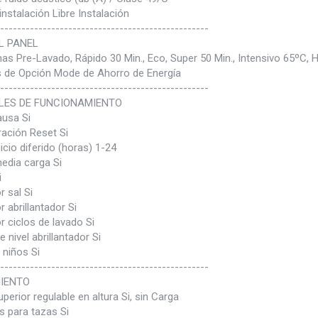
instalación Libre Instalación
-------------------------------------------------
L PANEL
s Pre-Lavado, Rápido 30 Min., Eco, Super 50 Min., Intensivo 65ºC, 
 de Opción Mode de Ahorro de Energía
-------------------------------------------------
ES DE FUNCIONAMIENTO
ausa Si
ración Reset Si
icio diferido (horas) 1-24
edia carga Si
i
r sal Si
r abrillantador Si
r ciclos de lavado Si
e nivel abrillantador Si
 niños Si
-------------------------------------------------
IENTO
perior regulable en altura Si, sin Carga
s para tazas Si