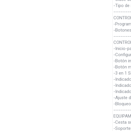
-Tipo de 
----------
CONTRO
-Programa
-Botones
----------
CONTROL
-Inicio-p
-Configu
-Botón in
-Botón m
-3 en 1 S
-Indicado
-Indicado
-Indicado
-Ajuste d
-Bloqueo
----------
EQUIPAM
-Cesta su
-Soporte