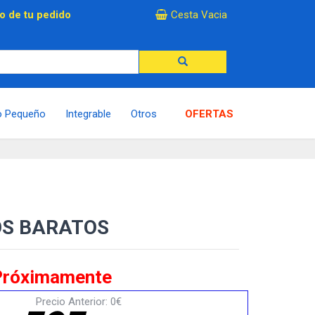
×
o de tu pedido
Cesta Vacia
o Pequeño
Integrable
Otros
OFERTAS
OS BARATOS
Próximamente
Precio Anterior: 0€