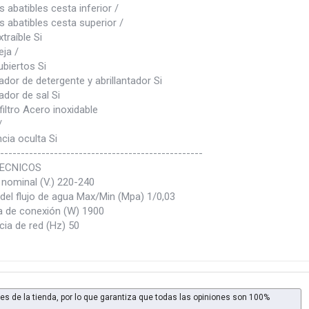
 abatibles cesta inferior /
 abatibles cesta superior /
traíble Si
ja /
biertos Si
dor de detergente y abrillantador Si
dor de sal Si
filtro Acero inoxidable
/
cia oculta Si
-------------------------------------------------
ECNICOS
 nominal (V.) 220-240
del flujo de agua Max/Min (Mpa) 1/0,03
a de conexión (W) 1900
cia de red (Hz) 50
es de la tienda, por lo que garantiza que todas las opiniones son 100%