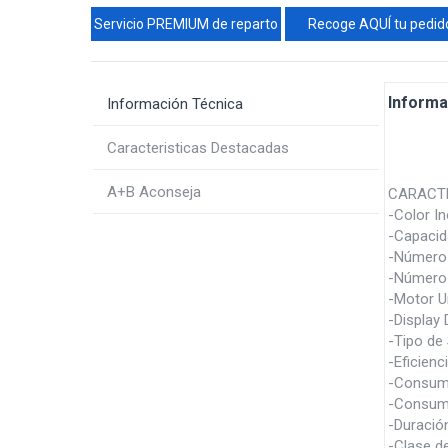
Servicio PREMIUM de reparto
Recoge AQUÍ tu pedid
Informa
Información Técnica
Caracteristicas Destacadas
A+B Aconseja
CARACTE
-Color I
-Capacid
-Número
-Número 
-Motor U
-Display 
-Tipo de
-Eficienc
-Consuma
-Consumo
-Duració
-Clase de