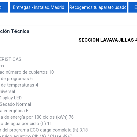
o
Entregas - instalac. Madrid
Recogemos tu aparato usado
E
ción Técnica
SECCION LAVAVAJILLAS 
RISTICAS.
nox
ad número de cubiertos 10
 de programas 6
de temperaturas 4
niversal
Display LED
 Secado Normal
ia energética E
 de energía por 100 ciclos (kWh) 76
 de agua por ciclo (L) 11
n del programa ECO carga completa (h) 3:18
 ruido acústico (db (A) / Clase 49/C