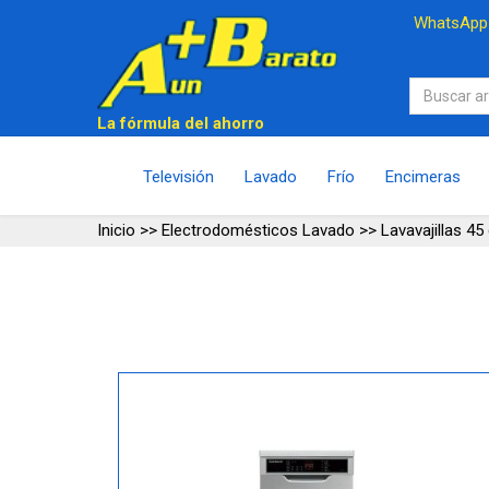
WhatsAp
La fórmula del ahorro
Televisión
Lavado
Frío
Encimeras
Inicio
>>
Electrodomésticos Lavado
>>
Lavavajillas 4