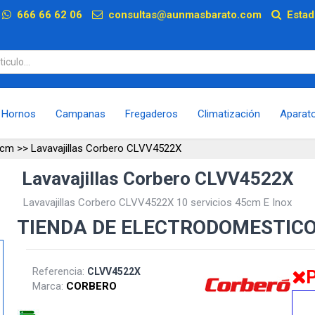
p
666 66 62 06
consultas@aunmasbarato.com
Estad
Hornos
Campanas
Fregaderos
Climatización
Aparat
5 cm
>>
Lavavajillas Corbero CLVV4522X
Lavavajillas Corbero CLVV4522X
Lavavajillas Corbero CLVV4522X 10 servicios 45cm E Inox
TIENDA DE ELECTRODOMESTIC
Referencia:
CLVV4522X
Marca:
CORBERO