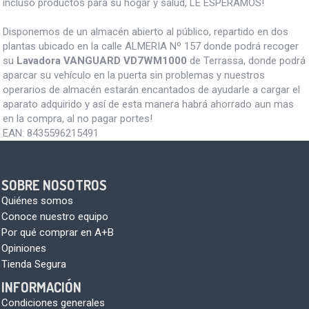
incluso productos para su hogar y salud, LE ESPERAMOS!
Disponemos de un almacén abierto al público, repartido en dos
plantas ubicado en la calle ALMERIA Nº 157 donde podrá recoger
su
Lavadora VANGUARD VD7WM1000
de Terrassa, donde podrá
aparcar su vehículo en la puerta sin problemas y nuestros
operarios de almacén estarán encantados de ayudarle a cargar el
aparato adquirido y así de esta manera habrá ahorrado aun mas
en la compra, al no pagar portes!
EAN:
8435596215491
SOBRE NOSOTROS
Quiénes somos
Conoce nuestro equipo
Por qué comprar en A+B
Opiniones
Tienda Segura
INFORMACIÓN
Condiciones generales