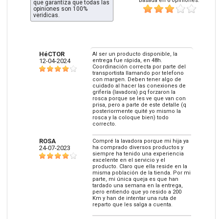
Basada en 6 opiniones:
que garantiza que todas las
opiniones son 100%
veridicas.
HéCTOR
Al ser un producto disponible, la
12-04-2024
entrega fue rápida, en 48h.
Coordinación correcta por parte del
transportista llamando por telefono
con margen. Deben tener algo de
cuidado al hacer las conexiones de
grifería (lavadora) pq forzaron la
rosca porque se les ve que van con
prisa, pero a parte de este detalle (q
posteriormente quité yo mismo la
rosca y la coloque bien) todo
correcto.
ROSA
Compré la lavadora porque mi hija ya
24-07-2023
ha comprado diversos productos y
siempre ha tenido una experiencia
excelente en el servicio y el
producto. Claro que ella reside en la
misma población de la tienda. Por mi
parte, mi única queja es que han
tardado una semana en la entrega,
pero entiendo que yo resido a 200
Km y han de intentar una ruta de
reparto que les salga a cuenta.