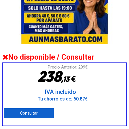
No disponible / Consultar
Precio Anterior: 299€
2
3
8
€
,
1
3
IVA incluido
Tu ahorro es de: 60.87€
Consultar