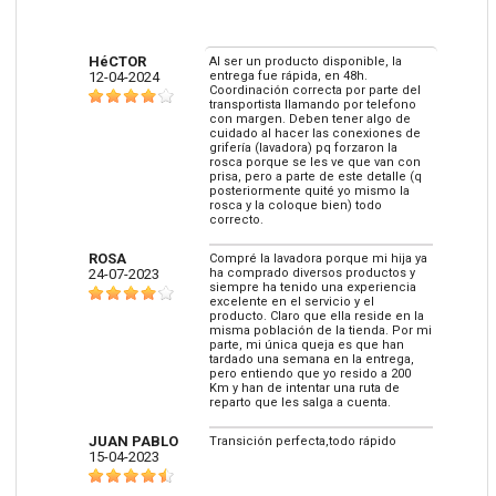
HéCTOR
Al ser un producto disponible, la
12-04-2024
entrega fue rápida, en 48h.
Coordinación correcta por parte del
transportista llamando por telefono
con margen. Deben tener algo de
cuidado al hacer las conexiones de
grifería (lavadora) pq forzaron la
rosca porque se les ve que van con
prisa, pero a parte de este detalle (q
posteriormente quité yo mismo la
rosca y la coloque bien) todo
correcto.
ROSA
Compré la lavadora porque mi hija ya
24-07-2023
ha comprado diversos productos y
siempre ha tenido una experiencia
excelente en el servicio y el
producto. Claro que ella reside en la
misma población de la tienda. Por mi
parte, mi única queja es que han
tardado una semana en la entrega,
pero entiendo que yo resido a 200
Km y han de intentar una ruta de
reparto que les salga a cuenta.
JUAN PABLO
Transición perfecta,todo rápido
15-04-2023