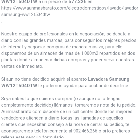
WW12T504DTW
a un precio de
577.32
€
en
https://www.aunmasbarato.com/electrodomesticos/lavado/lavador
samsung-ww12t504dtw
.
Nuestro equipo de profesionales en la negociación, se debate a
diario con las grandes marcas, para conseguir los mejores precios
de Internet y negociar compras de manera masiva, para ello
disponemos de un almacén de mas de 1.000m2 repartidos en dos
plantas donde almacenar dichas compras y poder servir nuestras
ventas de inmediato.
Si aun no tiene decidido adquirir el aparato
Lavadora Samsung
WW12T504DTW
le podemos ayudar para acabar de decidirse.
Si ya sabes lo que quieres comprar (o aunque no lo tengas
completamente decidido) llámanos, tomaremos nota de tu pedido,
Aunmasbarato.com dispone de un call center donde los mejores
vendedores atienden a diario todas las llamadas de aquellos
clientes que necesitan consejo a la hora de cerrar su pedido, te
aconsejaremos telefónicamente al 902.466.266 o si lo prefieres
rellena este sencillo formulario.