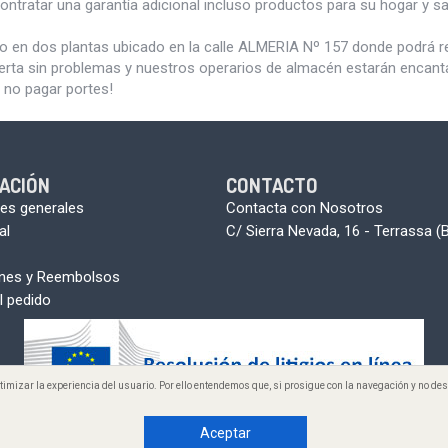
ontratar una garantía adicional incluso productos para su hogar y 
do en dos plantas ubicado en la calle ALMERIA Nº 157 donde podrá 
erta sin problemas y nuestros operarios de almacén estarán encantad
 no pagar portes!
ACIÓN
CONTACTO
es generales
Contacta con Nosotros
al
C/ Sierra Nevada, 16 - Terrassa (
ones y Reembolsos
l pedido
optimizar la experiencia del usuario. Por ello entendemos que, si prosigue con la navegación y no 
 2005-2026 www.aunmasbarato.com - A+B. Todos los derechos reservado