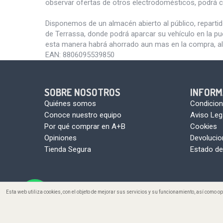
observar ofertas de otros electrodomésticos, podrá c
Disponemos de un almacén abierto al público, reparti
de Terrassa, donde podrá aparcar su vehículo en la pu
esta manera habrá ahorrado aun mas en la compra, al
EAN:
8806095539850
SOBRE NOSOTROS
INFORM
Quiénes somos
Condicion
Conoce nuestro equipo
Aviso Leg
Por qué comprar en A+B
Cookies
Opiniones
Devoluci
Tienda Segura
Estado de
Esta web utiliza cookies, con el objeto de mejorar sus servicios y su funcionamiento, así como 
Copyright ©