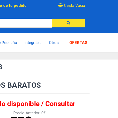
×
o de tu pedido
Cesta Vacia
o Pequeño
Integrable
Otros
OFERTAS
3
OS BARATOS
o disponible / Consultar
Precio Anterior: 0€