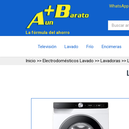
WhatsAp
La fórmula del ahorro
Televisión
Lavado
Frío
Encimeras
Inicio
>>
Electrodomésticos Lavado
>>
Lavadoras
>>