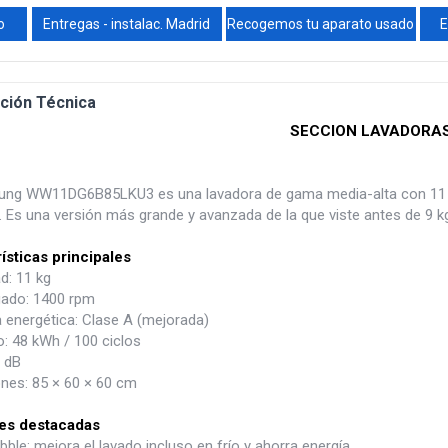
o
Entregas - instalac. Madrid
Recogemos tu aparato usado
E
ción Técnica
SECCION LAVADORA
ng WW11DG6B85LKU3 es una lavadora de gama media-alta con 11 kg
. Es una versión más grande y avanzada de la que viste antes de 9 kg
ísticas principales
d: 11 kg
gado: 1400 rpm
a energética: Clase A (mejorada)
 48 kWh / 100 ciclos
2 dB
nes: 85 × 60 × 60 cm
es destacadas
ble: mejora el lavado incluso en frío y ahorra energía