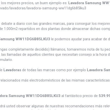
los mejores precios, un buen ejemplo es:
Lavadora Samsung W
lavado/lavadoras/lavadora-samsung-ww11dg6b85lku3
e debate a diario con las grandes marcas, para conseguir los mejor
e 1.000m2 repartidos en dos plantas donde almacenar dichas compra
 Samsung WW11DG6B85LKU3
le podemos ayudar para acabar de de
tengas completamente decidido) llámanos, tomaremos nota de tu pe
 las llamadas de aquellos clientes que necesitan consejo a la hora 
rmulario.
de
Lavadoras
de todas las marcas como por ejemplo
Lavadora S
relacionados más electrodomésticos de las mismas características 
adora Samsung WW11DG6B85LKU3
al fantástico precio de
539.9
odrá usted observar algunas de nuestras recomendaciones más rele