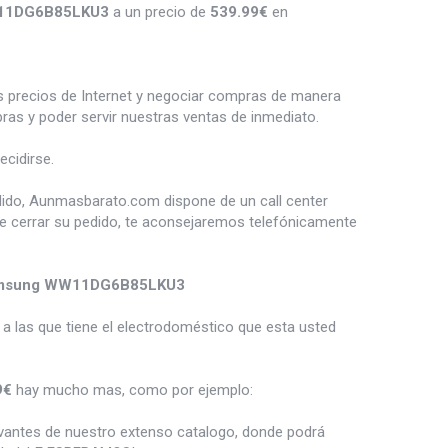
W11DG6B85LKU3
a un precio de
539.99
€
en
es precios de Internet y negociar compras de manera
s y poder servir nuestras ventas de inmediato.
cidirse.
dido, Aunmasbarato.com dispone de un call center
de cerrar su pedido, te aconsejaremos telefónicamente
amsung WW11DG6B85LKU3
a las que tiene el electrodoméstico que esta usted
9€
hay mucho mas, como por ejemplo:
vantes de nuestro extenso catalogo, donde podrá