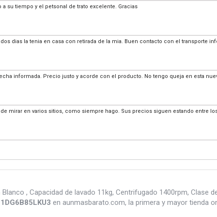
o a su tiempo y el petsonal de trato excelente. Gracias
dos dias la tenia en casa con retirada de la mia. Buen contacto con el transporte
 fecha informada. Precio justo y acorde con el producto. No tengo queja en esta nu
e mirar en varios sitios, como siempre hago. Sus precios siguen estando entre lo
o , Capacidad de lavado 11kg, Centrifugado 1400rpm, Clase de ef
11DG6B85LKU3
en aunmasbarato.com, la primera y mayor tienda on