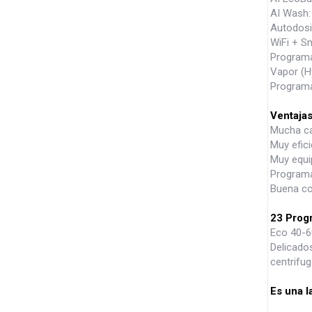
AI Wash:
Autodosi
WiFi + Sm
Programa
Vapor (Hy
Programa
Ventaja
Mucha ca
Muy efici
Muy equip
Programa
Buena co
23 Prog
Eco 40-6
Delicados
centrifug
Es una l