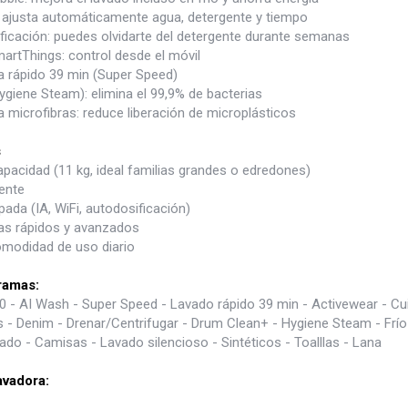
 ajusta automáticamente agua, detergente y tiempo
ficación: puedes olvidarte del detergente durante semanas
artThings: control desde el móvil
 rápido 39 min (Super Speed)
giene Steam): elimina el 99,9% de bacterias
 microfibras: reduce liberación de microplásticos
s
pacidad (11 kg, ideal familias grandes o edredones)
ente
ada (IA, WiFi, autodosificación)
s rápidos y avanzados
modidad de uso diario
ramas:
0 - AI Wash - Super Speed - Lavado rápido 39 min - Activewear - Cu
 - Denim - Drenar/Centrifugar - Drum Clean+ - Hygiene Steam - Frío
ado - Camisas - Lavado silencioso - Sintéticos - Toalllas - Lana
avadora: