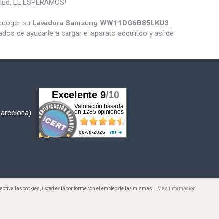
salud, LE ESPERAMOS!
recoger su
Lavadora Samsung WW11DG6B85LKU3
os de ayudarle a cargar el aparato adquirido y así de
Barcelona)
desactiva las cookies, usted está conforme con el empleo de las mismas.
Mas informacion
s. Todos los Precios incluyen I.V.A.