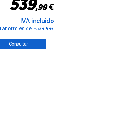
5
3
9
€
,
9
9
IVA incluido
 ahorro es de: -539.99€
Consultar