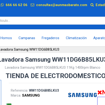
p
666 66 62 06
consultas@aunmasbarato.com
Estad
Hornos
Campanas
Fregaderos
Climatización
Aparat
Lavadora Samsung WW11DG6B85LKU3
Lavadora Samsung WW11DG6B85LKU
Lavadora Samsung WW11DG6B85LKU3 11Kg 1400rpm Blanco
TIENDA DE ELECTRODOMESTIC
Referencia:
WW11DG6B85LKU3
N
Marca:
SAMSUNG