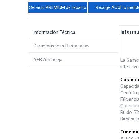
Servicio PREMIUM de reparto
Recoge AQUÍ tu pedid
Informa
Información Técnica
Caracteristicas Destacadas
A+B Aconseja
La Samsu
intensivo
Caracter
Capacida
Centrifu
Eficienci
Consumo:
Ruido: 7
Dimensio
Funcion
AI EcoBub