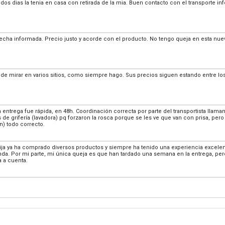
dos dias la tenia en casa con retirada de la mia. Buen contacto con el transporte
 fecha informada. Precio justo y acorde con el producto. No tengo queja en esta nu
e mirar en varios sitios, como siempre hago. Sus precios siguen estando entre lo
la entrega fue rápida, en 48h. Coordinación correcta por parte del transportista lla
de grifería (lavadora) pq forzaron la rosca porque se les ve que van con prisa, pero 
n) todo correcto.
ja ya ha comprado diversos productos y siempre ha tenido una experiencia excelente 
nda. Por mi parte, mi única queja es que han tardado una semana en la entrega, per
a a cuenta.