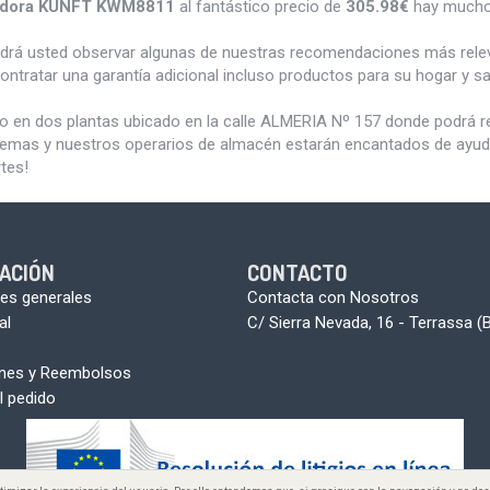
adora KUNFT KWM8811
al fantástico precio de
305.98€
hay mucho
odrá usted observar algunas de nuestras recomendaciones más rele
ontratar una garantía adicional incluso productos para su hogar y 
do en dos plantas ubicado en la calle ALMERIA Nº 157 donde podrá 
blemas y nuestros operarios de almacén estarán encantados de ayudar
tes!
ACIÓN
CONTACTO
es generales
Contacta con Nosotros
al
C/ Sierra Nevada, 16 - Terrassa (
ones y Reembolsos
l pedido