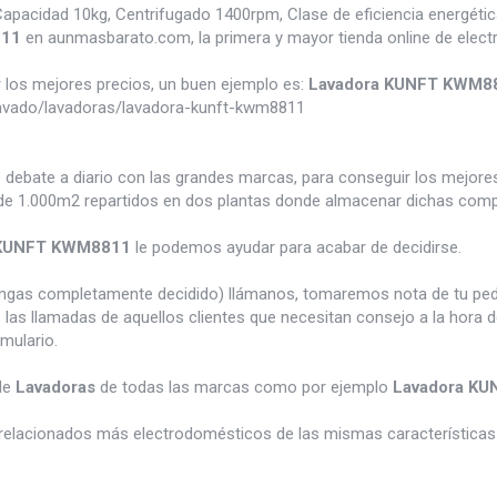
idad 10kg, Centrifugado 1400rpm, Clase de eficiencia energética A
811
en aunmasbarato.com, la primera y mayor tienda online de elec
los mejores precios, un buen ejemplo es:
Lavadora KUNFT KWM8
avado/lavadoras/lavadora-kunft-kwm8811
e debate a diario con las grandes marcas, para conseguir los mejor
e 1.000m2 repartidos en dos plantas donde almacenar dichas compra
 KUNFT KWM8811
le podemos ayudar para acabar de decidirse.
tengas completamente decidido) llámanos, tomaremos nota de tu pe
 las llamadas de aquellos clientes que necesitan consejo a la hora 
rmulario.
de
Lavadoras
de todas las marcas como por ejemplo
Lavadora K
relacionados más electrodomésticos de las mismas características 