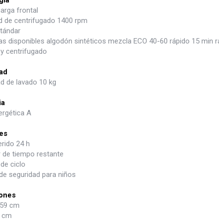
arga frontal
d de centrifugado 1400 rpm
tándar
s disponibles algodón sintéticos mezcla ECO 40-60 rápido 15 min rá
 y centrifugado
ad
d de lavado 10 kg
ia
ergética A
es
erido 24 h
r de tiempo restante
 de ciclo
de seguridad para niños
ones
 59 cm
5 cm