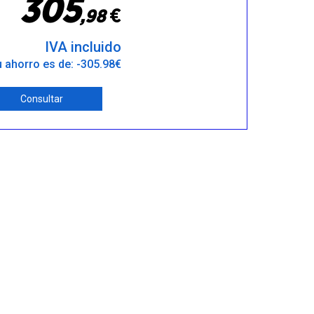
3
0
5
€
,
9
8
IVA incluido
 ahorro es de: -305.98€
Consultar