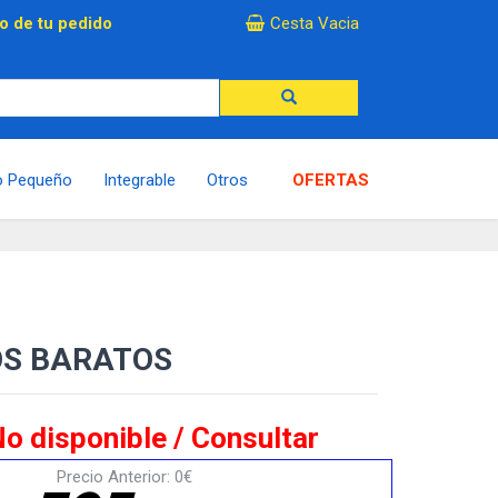
×
o de tu pedido
Cesta Vacia
o Pequeño
Integrable
Otros
OFERTAS
OS BARATOS
o disponible / Consultar
Precio Anterior: 0€