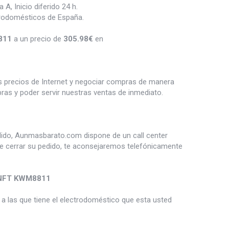
, Inicio diferido 24 h.
trodomésticos de España.
811
a un precio de
305.98
€
en
es precios de Internet y negociar compras de manera
s y poder servir nuestras ventas de inmediato.
dido, Aunmasbarato.com dispone de un call center
de cerrar su pedido, te aconsejaremos telefónicamente
UNFT KWM8811
a las que tiene el electrodoméstico que esta usted