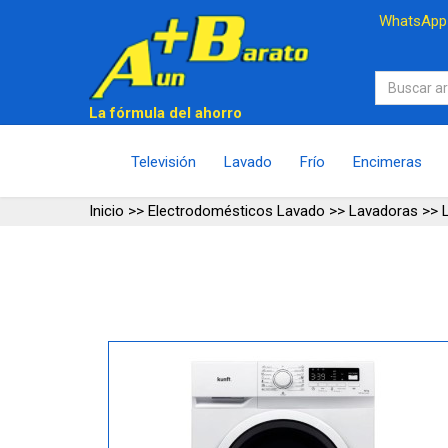
WhatsAp
La fórmula del ahorro
Televisión
Lavado
Frío
Encimeras
Inicio
>>
Electrodomésticos Lavado
>>
Lavadoras
>>