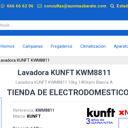
p
666 66 62 06
consultas@aunmasbarato.com
Estad
Hornos
Campanas
Fregaderos
Climatización
Aparat
Lavadora KUNFT KWM8811
Lavadora KUNFT KWM8811
Lavadora KUNFT KWM8811 10kg 1400rpm Blanca A
TIENDA DE ELECTRODOMESTIC
Referencia:
KWM8811
N
Marca:
KUNFT