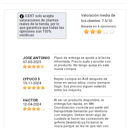
Valoración media de
iCERT solo acepta
valoraciones de clientes
los clientes: 7.5/10
reales de la tienda, por lo
Basada en 6 opiniones:
que garantiza que todas las
opiniones son 100%
veridicas.
JOSE ANTONIO
Plazo de entrega se ajustó a la fecha
07-05-2025
informada. Precio justo y acorde con
el producto. No tengo queja en esta
nueva compra.
LYPUCO 5
Repito compra en A+B después de
15-11-2024
mirar en varios sitios, como siempre
hago. Sus precios siguen estando
entre los mejores.
HéCTOR
Al ser un producto disponible, la
12-04-2024
entrega fue rápida, en 48h.
Coordinación correcta por parte del
transportista llamando por telefono
con margen. Deben tener algo de
cuidado al hacer las conexiones de
grifería (lavadora) pq forzaron la
rosca porque se les ve que van con