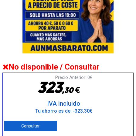
No disponible / Consultar
Precio Anterior: 0€
3
2
3
€
,
3
0
IVA incluido
Tu ahorro es de: -323.30€
Consultar