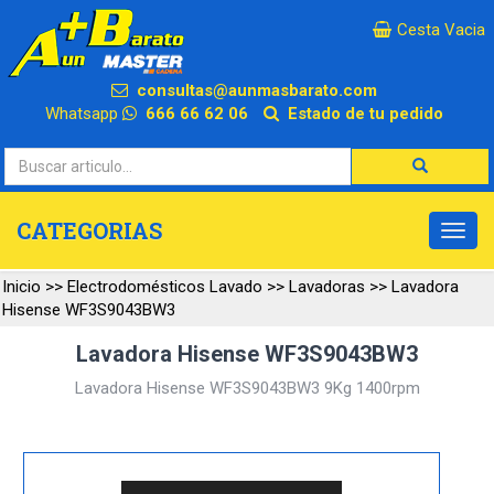
×
Cesta Vacia
consultas@aunmasbarato.com
Whatsapp
666 66 62 06
Estado de tu pedido
CATEGORIAS
Inicio
>>
Electrodomésticos Lavado
>>
Lavadoras
>>
Lavadora
Hisense WF3S9043BW3
Lavadora Hisense WF3S9043BW3
Lavadora Hisense WF3S9043BW3 9Kg 1400rpm