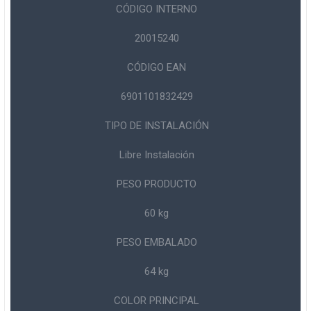
CÓDIGO INTERNO
20015240
CÓDIGO EAN
6901101832429
TIPO DE INSTALACIÓN
Libre Instalación
PESO PRODUCTO
60 kg
PESO EMBALADO
64 kg
COLOR PRINCIPAL