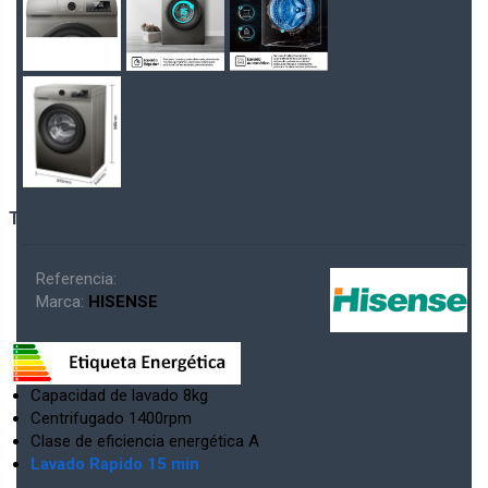
TIENDA DE ELECTRODOMESTICOS BARATOS
Referencia:
WF1Q8041BT
Marca:
HISENSE
Capacidad de lavado 8kg
Centrifugado 1400rpm
Clase de eficiencia energética A
Lavado Rapido 15 min