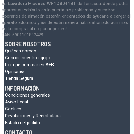
su
Lavadora Hisense WF1Q8041BT
de Terrassa, donde podrá
aparcar su vehículo en la puerta sin problemas y nuestros
operarios de almacén estarán encantados de ayudarle a cargar el
aparato adquirido y así de esta manera habrá ahorrado aun mas
en la compra, al no pagar portes!
EAN:
6901101832429
SOBRE NOSOTROS
Quiénes somos
Conoce nuestro equipo
Por qué comprar en A+B
Opiniones
Tienda Segura
INFORMACIÓN
Condiciones generales
Aviso Legal
Cookies
Devoluciones y Reembolsos
Estado del pedido
CONTACTO