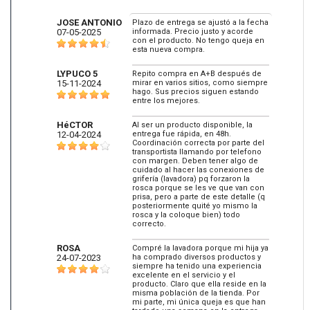
JOSE ANTONIO
Plazo de entrega se ajustó a la fecha
07-05-2025
informada. Precio justo y acorde
con el producto. No tengo queja en
esta nueva compra.
LYPUCO 5
Repito compra en A+B después de
15-11-2024
mirar en varios sitios, como siempre
hago. Sus precios siguen estando
entre los mejores.
HéCTOR
Al ser un producto disponible, la
12-04-2024
entrega fue rápida, en 48h.
Coordinación correcta por parte del
transportista llamando por telefono
con margen. Deben tener algo de
cuidado al hacer las conexiones de
grifería (lavadora) pq forzaron la
rosca porque se les ve que van con
prisa, pero a parte de este detalle (q
posteriormente quité yo mismo la
rosca y la coloque bien) todo
correcto.
ROSA
Compré la lavadora porque mi hija ya
24-07-2023
ha comprado diversos productos y
siempre ha tenido una experiencia
excelente en el servicio y el
producto. Claro que ella reside en la
misma población de la tienda. Por
mi parte, mi única queja es que han