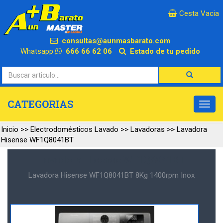
×
Cesta Vacia
consultas@aunmasbarato.com
Whatsapp
666 66 62 06
Estado de tu pedido
CATEGORIAS
Inicio
>>
Electrodomésticos Lavado
>>
Lavadoras
>>
Lavadora
Hisense WF1Q8041BT
Lavadora Hisense WF1Q8041BT
Lavadora Hisense WF1Q8041BT 8Kg 1400rpm Inox