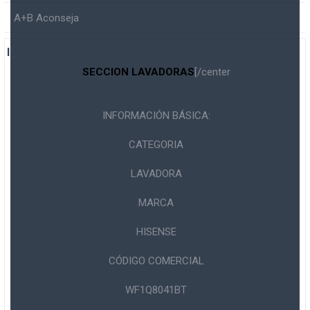
A+B Aconseja
Información Técnica
SECCION LAVADORAS
[/center
INFORMACIÓN BÁSICA:
CATEGORIA
LAVADORA
MARCA
HISENSE
CÓDIGO COMERCIAL
WF1Q8041BT