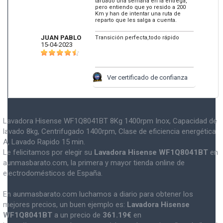
tardado una semana en la entrega,
pero entiendo que yo resido a 200
Km y han de intentar una ruta de
reparto que les salga a cuenta.
JUAN PABLO
Transición perfecta,todo rápido
15-04-2023
Ver certificado de confianza
Lavadora Hisense WF1Q8041BT 8Kg 1400rpm Inox, Capacidad de
lavado 8kg, Centrifugado 1400rpm, Clase de eficiencia energética
A, Lavado Rapido 15 min.
Le felicitamos por elegir su
Lavadora Hisense WF1Q8041BT
en
aunmasbarato.com, la primera y mayor tienda online de
electrodomésticos de España.
En aunmasbarato.com luchamos a diario para obtener los
mejores precios, un buen ejemplo es:
Lavadora Hisense
WF1Q8041BT
a un precio de
361.19
€
en