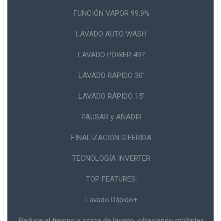
FUNCIÓN VAPOR 99,9%
LAVADO AUTO WASH
LAVADO POWER 49?
LAVADO RÁPIDO 30'
LAVADO RÁPIDO 15'
PAUSAR y AÑADIR
FINALIZACIÓN DIFERIDA
TECNOLOGÍA INVERTER
TOP FEATURES:
Lavado Rápido+
Reduce el tiempo y coste de lavado, ofreciendo múltiples