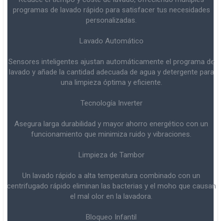
programas de lavado rápido para satisfacer tus necesidades
personalizadas.
Lavado Automático
Sensores inteligentes ajustan automáticamente el programa de
lavado y añade la cantidad adecuada de agua y detergente para
una limpieza óptima y eficiente.
Tecnología Inverter
Asegura larga durabilidad y mayor ahorro energético con un
funcionamiento que minimiza ruido y vibraciones.
Limpieza de Tambor
Un lavado rápido a alta temperatura combinado con un
centrifugado rápido eliminan las bacterias y el moho que causan
el mal olor en la lavadora.
Bloqueo Infantil