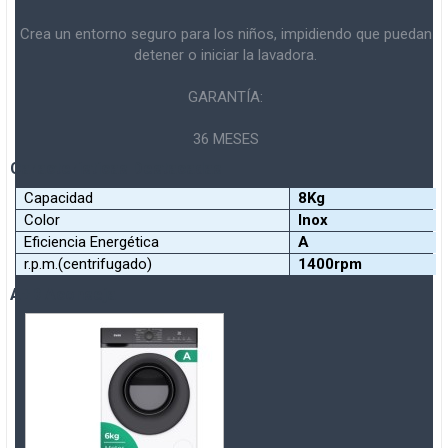
Crea un entorno seguro para los niños, impidiendo que puedan
detener o iniciar la lavadora.
GARANTÍA:
36 MESES
Caracteristicas Destacadas
Capacidad
8Kg
Color
Inox
Eficiencia Energética
A
r.p.m.(centrifugado)
1400rpm
A+B Aconseja