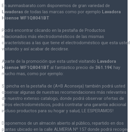
En aunmasbarato.com disponemos de gran variedad de
Lavadoras
de todas las marcas como por ejemplo
Lavadora
Hisense WF1Q8041BT
Podrá encontrar clicando en la pestaña de Productos
relacionados más electrodomésticos de las mismas
características a las que tiene el electrodoméstico que esta usted
visitando y así acabar de decidirse.
Aparte de la promoción que esta usted visitando
Lavadora
Hisense WF1Q8041BT
al fantástico precio de
361.19€
hay
mucho mas, como por ejemplo:
Si pincha en la pestaña de (A+B Aconseja) también podrá usted
observar algunas de nuestras recomendaciones más relevantes
de nuestro extenso catalogo, donde podrá observar ofertas de
otros electrodomésticos, podrá contratar una garantía adicional
incluso productos para su hogar y salud, LE ESPERAMOS!
Disponemos de un almacén abierto al público, repartido en dos
plantas ubicado en la calle ALMERIA Nº 157 donde podrá recoger