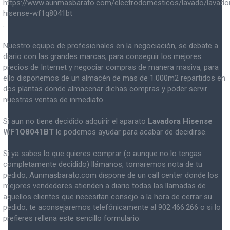
https://www.aunmasbarato.com/electrodomesticos/lavado/lavado
hisense-wf1q8041bt
.
Nuestro equipo de profesionales en la negociación, se debate a
diario con las grandes marcas, para conseguir los mejores
precios de Internet y negociar compras de manera masiva, para
ello disponemos de un almacén de mas de 1.000m2 repartidos en
dos plantas donde almacenar dichas compras y poder servir
nuestras ventas de inmediato.
Si aun no tiene decidido adquirir el aparato
Lavadora Hisense
WF1Q8041BT
le podemos ayudar para acabar de decidirse.
Si ya sabes lo que quieres comprar (o aunque no lo tengas
completamente decidido) llámanos, tomaremos nota de tu
pedido, Aunmasbarato.com dispone de un call center donde los
mejores vendedores atienden a diario todas las llamadas de
aquellos clientes que necesitan consejo a la hora de cerrar su
pedido, te aconsejaremos telefónicamente al 902.466.266 o si lo
prefieres rellena este sencillo formulario.