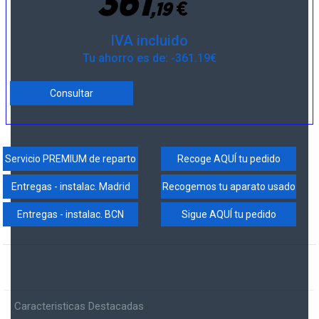
3
6
1
€
,
1
9
IVA incluido
Tu ahorro es de: -361.19€
Consultar
Servicio PREMIUM de reparto
Recoge AQUÍ tu pedido
Entregas - instalac. Madrid
Recogemos tu aparato usado
Entregas - instalac. BCN
Sigue AQUÍ tu pedido
Información Técnica
Caracteristicas Destacadas