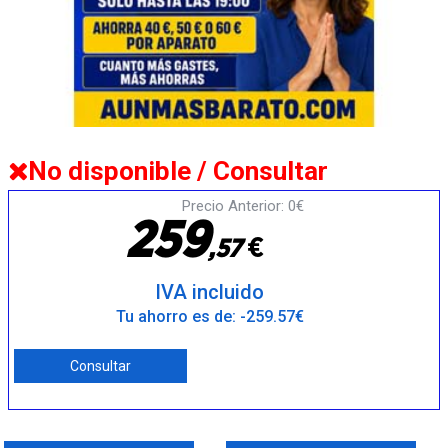
No disponible / Consultar
Precio Anterior: 0€
2
5
9
€
,
5
7
IVA incluido
Tu ahorro es de: -259.57€
Consultar