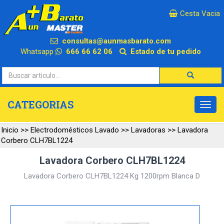
×
Cesta Vacia
consultas@aunmasbarato.com
Whatsapp
666 66 62 06
Estado de tu pedido
CATEGORIAS
Inicio
>>
Electrodomésticos Lavado
>>
Lavadoras
>>
Lavadora
Corbero CLH7BL1224
Lavadora Corbero CLH7BL1224
Lavadora Corbero CLH7BL1224 Kg 1200rpm Blanca D