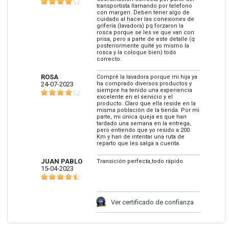
transportista llamando por telefono
con margen. Deben tener algo de
cuidado al hacer las conexiones de
grifería (lavadora) pq forzaron la
rosca porque se les ve que van con
prisa, pero a parte de este detalle (q
posteriormente quité yo mismo la
rosca y la coloque bien) todo
correcto.
ROSA
Compré la lavadora porque mi hija ya
24-07-2023
ha comprado diversos productos y
siempre ha tenido una experiencia
excelente en el servicio y el
producto. Claro que ella reside en la
misma población de la tienda. Por mi
parte, mi única queja es que han
tardado una semana en la entrega,
pero entiendo que yo resido a 200
Km y han de intentar una ruta de
reparto que les salga a cuenta.
JUAN PABLO
Transición perfecta,todo rápido
15-04-2023
Ver certificado de confianza