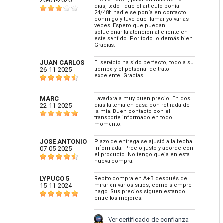
26-01-2026
dias, todo i que el articulo ponía
24/48h nadie se ponía en contacto
conmigo y tuve que llamar yo varias
veces. Espero que puedan
solucionar la atención al cliente en
este sentido. Por todo lo demás bien.
Gracias.
JUAN CARLOS
El servicio ha sido perfecto, todo a su
26-11-2025
tiempo y el petsonal de trato
excelente. Gracias
MARC
Lavadora a muy buen precio. En dos
22-11-2025
dias la tenia en casa con retirada de
la mia. Buen contacto con el
transporte informado en todo
momento.
JOSE ANTONIO
Plazo de entrega se ajustó a la fecha
07-05-2025
informada. Precio justo y acorde con
el producto. No tengo queja en esta
nueva compra.
LYPUCO 5
Repito compra en A+B después de
15-11-2024
mirar en varios sitios, como siempre
hago. Sus precios siguen estando
entre los mejores.
Ver certificado de confianza