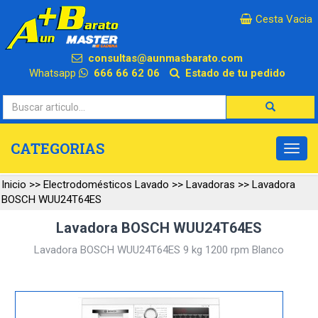
×
Cesta Vacia
consultas@aunmasbarato.com
Whatsapp
666 66 62 06
Estado de tu pedido
CATEGORIAS
Inicio
>>
Electrodomésticos Lavado
>>
Lavadoras
>>
Lavadora
BOSCH WUU24T64ES
Lavadora BOSCH WUU24T64ES
Lavadora BOSCH WUU24T64ES 9 kg 1200 rpm Blanco