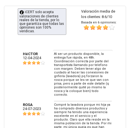
Valoración media de
iCERT solo acepta
valoraciones de clientes
los clientes: 8.6/10
reales de la tienda, por lo
Basada en 6 opiniones:
que garantiza que todas las
opiniones son 100%
veridicas.
HéCTOR
Al ser un producto disponible, la
12-04-2024
entrega fue rápida, en 48h.
Coordinación correcta por parte del
transportista llamando por telefono
con margen. Deben tener algo de
cuidado al hacer las conexiones de
grifería (lavadora) pq forzaron la
rosca porque se les ve que van con
prisa, pero a parte de este detalle (q
posteriormente quité yo mismo la
rosca y la coloque bien) todo
correcto.
ROSA
Compré la lavadora porque mi hija ya
24-07-2023
ha comprado diversos productos y
siempre ha tenido una experiencia
excelente en el servicio y el
producto. Claro que ella reside en la
misma población de la tienda. Por mi
parte, mi única queja es que han