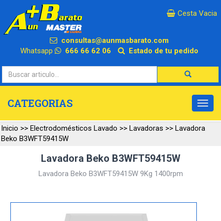
×
Cesta Vacia
consultas@aunmasbarato.com
Whatsapp
666 66 62 06
Estado de tu pedido
CATEGORIAS
Inicio
>>
Electrodomésticos Lavado
>>
Lavadoras
>>
Lavadora
Beko B3WFT59415W
Lavadora Beko B3WFT59415W
Lavadora Beko B3WFT59415W 9Kg 1400rpm