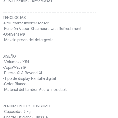
-Sub-Function 6 Anticrease+
-----------------------------------------------------------
TENOLOGIAS
-ProSmart? Inverter Motor
-Función Vapor Steamcure with Refreshment
-OptiSense®
-Mexcla previa del detergente
-----------------------------------------------------------
DISEÑO
-Volumaxx X54
-AquaWave®
-Puerta XLA Beyond XL
-Tipo de display Pantalla digital
-Color Blanco
-Material del tambor Acero Inoxidable
-----------------------------------------------------------
RENDIMIENTO Y CONSUMO
-Capacidad 9 kg
-Energy Efficiency Class A