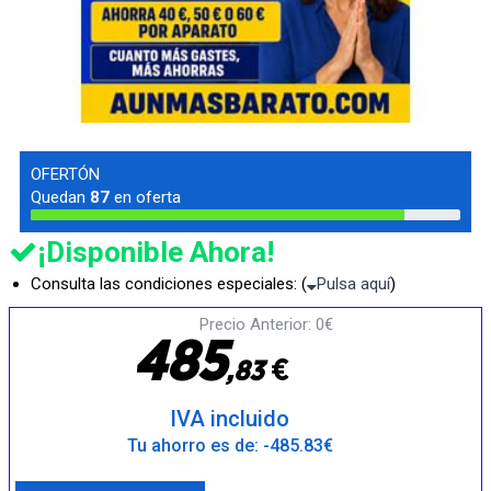
OFERTÓN
Quedan
87
en oferta
¡Disponible Ahora!
Consulta las condiciones especiales: (
Pulsa aquí
)
Precio Anterior: 0€
4
8
5
€
,
8
3
IVA incluido
Tu ahorro es de: -485.83€