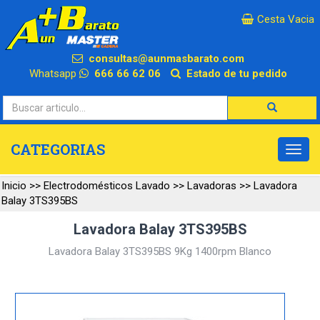
×
Cesta Vacia
consultas@aunmasbarato.com
Whatsapp
666 66 62 06
Estado de tu pedido
CATEGORIAS
Inicio
>>
Electrodomésticos Lavado
>>
Lavadoras
>>
Lavadora
Balay 3TS395BS
Lavadora Balay 3TS395BS
Lavadora Balay 3TS395BS 9Kg 1400rpm Blanco