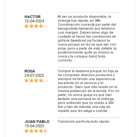
HéCTOR
Al ser un producto disponible, la
12-04-2024
entrega fue rápida, en 48h.
Coordinación correcta por parte del
transportista llamando por telefono
con margen. Deben tener algo de
cuidado al hacer las conexiones de
grifería (lavadora) pq forzaron la
rosca porque se les ve que van con
prisa, pero a parte de este detalle (q
posteriormente quité yo mismo la
rosca y la coloque bien) todo
correcto.
ROSA
Compré la lavadora porque mi hija ya
24-07-2023
ha comprado diversos productos y
siempre ha tenido una experiencia
excelente en el servicio y el
producto. Claro que ella reside en la
misma población de la tienda. Por mi
parte, mi única queja es que han
tardado una semana en la entrega,
pero entiendo que yo resido a 200
Km y han de intentar una ruta de
reparto que les salga a cuenta.
JUAN PABLO
Transición perfecta,todo rápido
15-04-2023