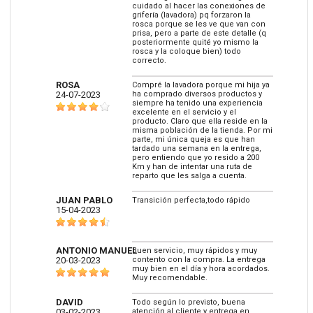
cuidado al hacer las conexiones de
grifería (lavadora) pq forzaron la
rosca porque se les ve que van con
prisa, pero a parte de este detalle (q
posteriormente quité yo mismo la
rosca y la coloque bien) todo
correcto.
ROSA
Compré la lavadora porque mi hija ya
24-07-2023
ha comprado diversos productos y
siempre ha tenido una experiencia
excelente en el servicio y el
producto. Claro que ella reside en la
misma población de la tienda. Por mi
parte, mi única queja es que han
tardado una semana en la entrega,
pero entiendo que yo resido a 200
Km y han de intentar una ruta de
reparto que les salga a cuenta.
JUAN PABLO
Transición perfecta,todo rápido
15-04-2023
ANTONIO MANUEL
Buen servicio, muy rápidos y muy
20-03-2023
contento con la compra. La entrega
muy bien en el día y hora acordados.
Muy recomendable.
DAVID
Todo según lo previsto, buena
03-02-2023
atención al cliente y entrega en