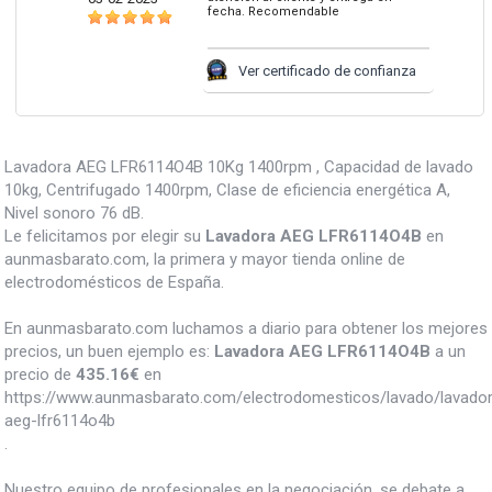
fecha. Recomendable
Ver certificado de confianza
Lavadora AEG LFR6114O4B 10Kg 1400rpm , Capacidad de lavado
10kg, Centrifugado 1400rpm, Clase de eficiencia energética A,
Nivel sonoro 76 dB.
Le felicitamos por elegir su
Lavadora AEG LFR6114O4B
en
aunmasbarato.com, la primera y mayor tienda online de
electrodomésticos de España.
En aunmasbarato.com luchamos a diario para obtener los mejores
precios, un buen ejemplo es:
Lavadora AEG LFR6114O4B
a un
precio de
435.16
€
en
https://www.aunmasbarato.com/electrodomesticos/lavado/lavador
aeg-lfr6114o4b
.
Nuestro equipo de profesionales en la negociación, se debate a