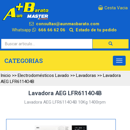
×
Cesta Vacia
consultas@aunmasbarato.com
Whatsapp
666 66 62 06
Estado de tu pedido
CATEGORIAS
Inicio
>>
Electrodomésticos Lavado
>>
Lavadoras
>>
Lavadora
AEG LFR6114O4B
Lavadora AEG LFR6114O4B
Lavadora AEG LFR6114O4B 10Kg 1400rpm