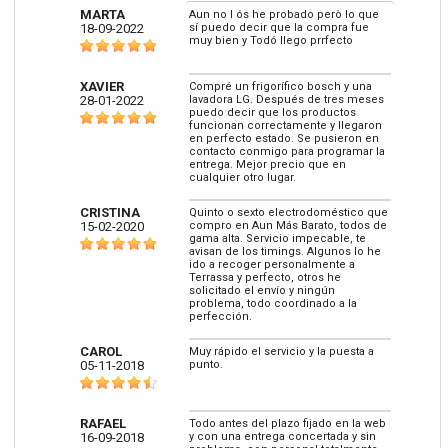
MARTA
Aun no l ós he probado però lo que
18-09-2022
sí puedo decir que la compra fue
muy bien y Todó llego prrfecto
XAVIER
Compré un frigorífico bosch y una
28-01-2022
lavadora LG. Después de tres meses
puedo decir que los productos
funcionan correctamente y llegaron
en perfecto estado. Se pusieron en
contacto conmigo para programar la
entrega. Mejor precio que en
cualquier otro lugar.
CRISTINA
Quinto o sexto electrodoméstico que
15-02-2020
compro en Aun Más Barato, todos de
gama alta. Servicio impecable, te
avisan de los timings. Algunos lo he
ido a recoger personalmente a
Terrassa y perfecto, otros he
solicitado el envío y ningún
problema, todo coordinado a la
perfección.
CAROL
Muy rápido el servicio y la puesta a
05-11-2018
punto.
RAFAEL
Todo antes del plazo fijado en la web
16-09-2018
y con una entrega concertada y sin