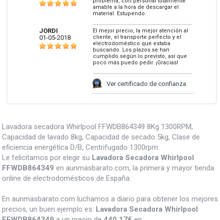
problema, con personal totalmente
amable a la hora de descargar el
material. Estupendo.
JORDI
El mejor precio, la mejor atención al
01-05-2018
cliente, el transporte perfecto y el
electrodoméstico que estaba
buscando. Los plazos se han
cumplido según lo previsto, así que
poco más puedo pedir. ¡Gracias!
Ver certificado de confianza
Lavadora secadora Whirlpool FFWDB864349 8Kg 1300RPM,
Capacidad de lavado 8kg, Capacidad de secado 5kg, Clase de
eficiencia energética D/B, Centrifugado 1300rpm.
Le felicitamos por elegir su
Lavadora Secadora Whirlpool
FFWDB864349
en aunmasbarato.com, la primera y mayor tienda
online de electrodomésticos de España.
En aunmasbarato.com luchamos a diario para obtener los mejores
precios, un buen ejemplo es:
Lavadora Secadora Whirlpool
FFWDB864349
a un precio de
440.17
€
en