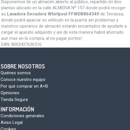
Disponemos de un almacén abierto al público, repartido en dos
plantas ubicado en la calle ALMERIA Nº 157 donde podrá recoger
su
Lavadora Secadora Whirlpool FFWDB864349
de Terrassa,
donde podrá aparcar su vehículo en la puerta sin problemas y
nuestros operarios de almacén estarán encantados de ayudarle a
cargar el aparato adquirido y así de esta manera habrá ahorrado
aun mas en la compra, al no pagar portes!
EAN:
8003437636516
SOBRE NOSOTROS
Quiénes somos
Conoce nuestro equipo
Por qué comprar en A+B
Opiniones
Tienda Segura
INFORMACIÓN
Condiciones generales
Aviso Legal
Cookies