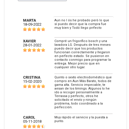
MARTA
Aun no l ós he probado però lo que
18-09-2022
sí puedo decir que la compra fue
muy bien y Todó llego prrfecto
XAVIER
Compré un frigorífico bosch y una
28-01-2022
lavadora LG. Después de tres meses
puedo decir que los productos
funcionan correctamente y llegaron
en perfecto estado. Se pusieron en
contacto conmigo para programar la
entrega. Mejor precio que en
cualquier otro lugar.
CRISTINA
Quinto o sexto electrodoméstico que
15-02-2020
compro en Aun Más Barato, todos de
gama alta. Servicio impecable, te
avisan de los timings. Algunos lo he
ido a recoger personalmente a
Terrassa y perfecto, otros he
solicitado el envío y ningún
problema, todo coordinado a la
perfección.
CAROL
Muy rápido el servicio y la puesta a
05-11-2018
punto.