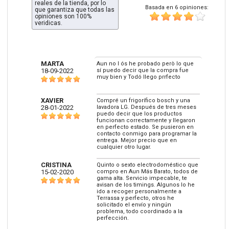
reales de la tienda, por lo
Basada en 6 opiniones:
que garantiza que todas las
opiniones son 100%
veridicas.
MARTA
Aun no l ós he probado però lo que
18-09-2022
sí puedo decir que la compra fue
muy bien y Todó llego prrfecto
XAVIER
Compré un frigorífico bosch y una
28-01-2022
lavadora LG. Después de tres meses
puedo decir que los productos
funcionan correctamente y llegaron
en perfecto estado. Se pusieron en
contacto conmigo para programar la
entrega. Mejor precio que en
cualquier otro lugar.
CRISTINA
Quinto o sexto electrodoméstico que
15-02-2020
compro en Aun Más Barato, todos de
gama alta. Servicio impecable, te
avisan de los timings. Algunos lo he
ido a recoger personalmente a
Terrassa y perfecto, otros he
solicitado el envío y ningún
problema, todo coordinado a la
perfección.