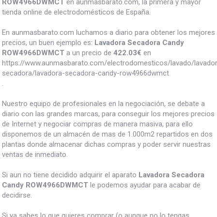
ROW4966DWMCT
en aunmasbarato.com, la primera y mayor
tienda online de electrodomésticos de España.
En aunmasbarato.com luchamos a diario para obtener los mejores
precios, un buen ejemplo es:
Lavadora Secadora Candy
ROW4966DWMCT
a un precio de
422.03
€
en
https://www.aunmasbarato.com/electrodomesticos/lavado/lavado
secadora/lavadora-secadora-candy-row4966dwmct
.
Nuestro equipo de profesionales en la negociación, se debate a
diario con las grandes marcas, para conseguir los mejores precios
de Internet y negociar compras de manera masiva, para ello
disponemos de un almacén de mas de 1.000m2 repartidos en dos
plantas donde almacenar dichas compras y poder servir nuestras
ventas de inmediato.
Si aun no tiene decidido adquirir el aparato
Lavadora Secadora
Candy ROW4966DWMCT
le podemos ayudar para acabar de
decidirse.
Si ya sabes lo que quieres comprar (o aunque no lo tengas