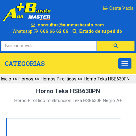
×
Cesta Vacia
consultas@aunmasbarato.com
Whatsapp
666 66 62 06
Estado de tu pedido
CATEGORIAS
Inicio
>>
Hornos
>>
Hornos Piroliticos
>>
Horno Teka HSB630PN
Horno Teka HSB630PN
Horno Pirolítico multifunción Teka HSB630P Negro A+