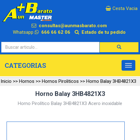
×
Cesta Vacia
consultas@aunmasbarato.com
Whatsapp
666 66 62 06
Estado de tu pedido
CATEGORIAS
Inicio
>>
Hornos
>>
Hornos Piroliticos
>>
Horno Balay 3HB4821X3
Horno Balay 3HB4821X3
Horno Pirolítico Balay 3HB4821X3 Acero inoxidable