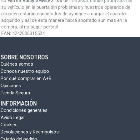
su
Horno Balay 3HB4821X3
de Terrassa, donde podrá aparcar
su vehículo en la puerta sin problemas y nuestros operarios de
almacén estarán encantados de ayudarle a cargar el aparato
adquirido y así de esta manera habrá ahorrado aun mas en la
compra, al no pagar portes!
EAN:
4242006315504
SOBRE NOSOTROS
Quiénes somos
Conoce nuestro equipo
Por qué comprar en A+B
Opiniones
Tienda Segura
INFORMACIÓN
Condiciones generales
Aviso Legal
Cookies
Devoluciones y Reembolsos
Estado del pedido