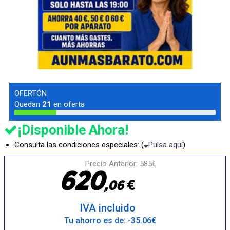
OFERTÓN
Quedan
21
en oferta
¡Disponible Ahora!
Consulta las condiciones especiales: (
Pulsa aquí
)
Precio Anterior: 585€
6
2
0
€
,
0
6
IVA incluido
Tu ahorro es de: -35.06€