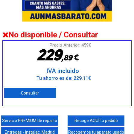
No disponible / Consultar
Precio Anterior: 459€
2
2
9
€
,
8
9
IVA incluido
Tu ahorro es de: 229.11€
Consultar
Servicio PREMIUM de reparto
Recoge AQUÍ tu pedido
Entregas - instalac. Madrid
Recogemos tu aparato usado