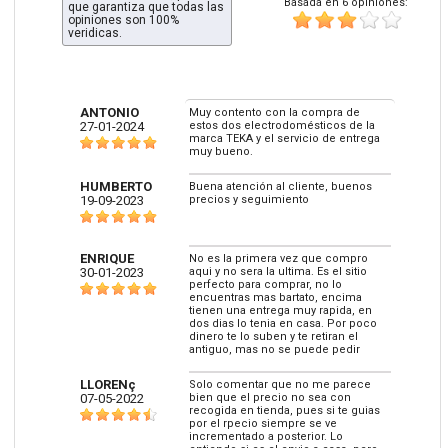
Basada en 6 opiniones:
que garantiza que todas las
opiniones son 100%
veridicas.
ANTONIO
Muy contento con la compra de
27-01-2024
estos dos electrodomésticos de la
marca TEKA y el servicio de entrega
muy bueno.
HUMBERTO
Buena atención al cliente, buenos
19-09-2023
precios y seguimiento
ENRIQUE
No es la primera vez que compro
30-01-2023
aqui y no sera la ultima. Es el sitio
perfecto para comprar, no lo
encuentras mas bartato, encima
tienen una entrega muy rapida, en
dos dias lo tenia en casa. Por poco
dinero te lo suben y te retiran el
antiguo, mas no se puede pedir
LLORENç
Solo comentar que no me parece
07-05-2022
bien que el precio no sea con
recogida en tienda, pues si te guias
por el rpecio siempre se ve
incrementado a posterior. Lo