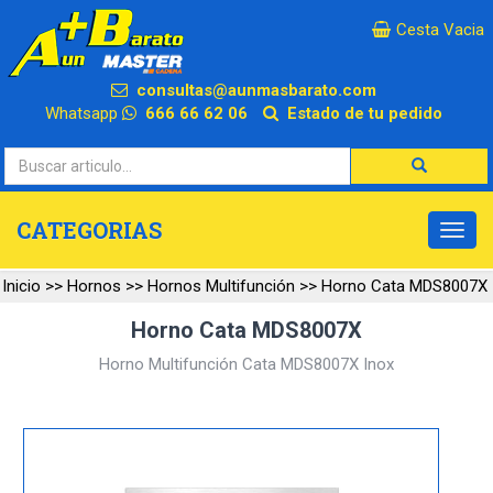
×
Cesta Vacia
consultas@aunmasbarato.com
Whatsapp
666 66 62 06
Estado de tu pedido
CATEGORIAS
Inicio
>>
Hornos
>>
Hornos Multifunción
>>
Horno Cata MDS8007X
Horno Cata MDS8007X
Horno Multifunción Cata MDS8007X Inox