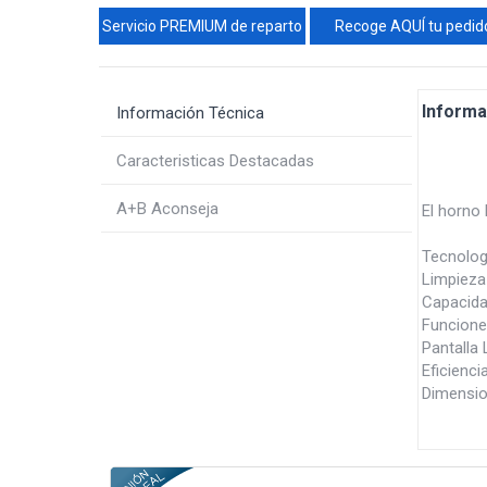
Servicio PREMIUM de reparto
Recoge AQUÍ tu pedid
Informa
Información Técnica
Caracteristicas Destacadas
A+B Aconseja
El horno
Tecnologí
Limpieza 
Capacidad
Funciones
Pantalla
Eficienci
Dimensio