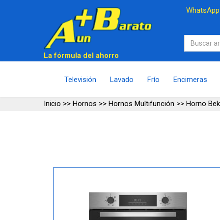
WhatsAp
La fórmula del ahorro
Televisión
Lavado
Frío
Encimeras
Inicio
>>
Hornos
>>
Hornos Multifunción
>>
Horno Be