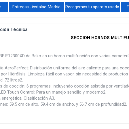
o
Entregas - instalac. Madrid
Recogemos tu aparato usado
E
ción Técnica
SECCION HORNOS MULTIF
 BBIE12300XD de Beko es un horno multifunción con varias caracterí
a AeroPerfect: Distribución uniforme del aire caliente para una cocc
por Hidrólisis: Limpieza fácil con vapor, sin necesidad de productos
: 72 litros2.
 de cocción: 6 programas, incluyendo cocción asistida por ventilador,
 LED Touch Control: Para un manejo sencillo y moderno2.
a energética: Clasificación A3.
nes: 59.5 cm de alto, 59.4 cm de ancho, y 56.7 cm de profundidad2.