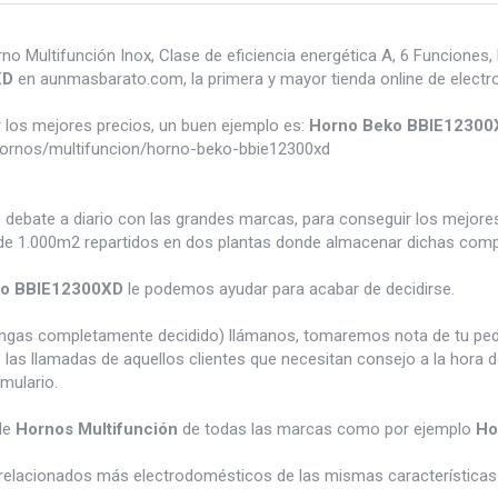
Multifunción Inox, Clase de eficiencia energética A, 6 Funciones, 
XD
en aunmasbarato.com, la primera y mayor tienda online de elect
los mejores precios, un buen ejemplo es:
Horno Beko BBIE12300
ornos/multifuncion/horno-beko-bbie12300xd
e debate a diario con las grandes marcas, para conseguir los mejor
e 1.000m2 repartidos en dos plantas donde almacenar dichas compra
ko BBIE12300XD
le podemos ayudar para acabar de decidirse.
tengas completamente decidido) llámanos, tomaremos nota de tu pe
 las llamadas de aquellos clientes que necesitan consejo a la hora 
rmulario.
de
Hornos Multifunción
de todas las marcas como por ejemplo
Ho
relacionados más electrodomésticos de las mismas características 