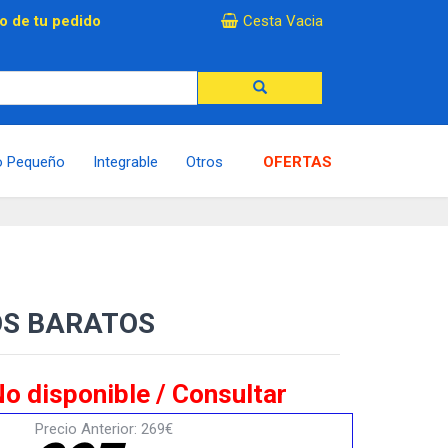
×
o de tu pedido
Cesta Vacia
o Pequeño
Integrable
Otros
OFERTAS
OS BARATOS
o disponible / Consultar
Precio Anterior: 269€