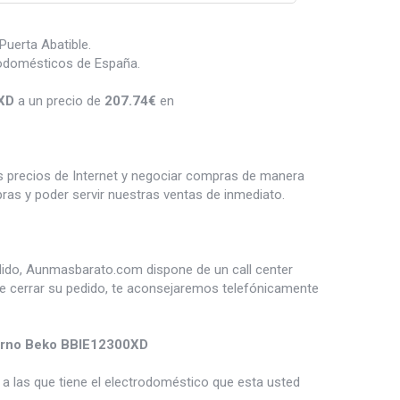
Puerta Abatible.
rodomésticos de España.
XD
a un precio de
207.74
€
en
es precios de Internet y negociar compras de manera
s y poder servir nuestras ventas de inmediato.
dido, Aunmasbarato.com dispone de un call center
de cerrar su pedido, te aconsejaremos telefónicamente
rno Beko BBIE12300XD
a las que tiene el electrodoméstico que esta usted