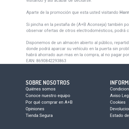
visitando y así acabar de decidirse.
Aparte de la promoción que esta usted visitando
Hor
Si pincha en la pestaña de (A+B Aconseja) también p
observar ofertas de otros electrodomésticos, podrá c
Disponemos de un almacén abierto al público, reparti
donde podrá aparcar su vehículo en la puerta sin pro
habrá ahorrado aun mas en la compra, al no pagar por
EAN:
8690842293863
SOBRE NOSOTROS
INFORM
Quiénes somos
Condicion
Conoce nuestro equipo
Aviso Leg
Por qué comprar en A+B
Cookies
Opiniones
Devoluci
Tienda Segura
Estado de