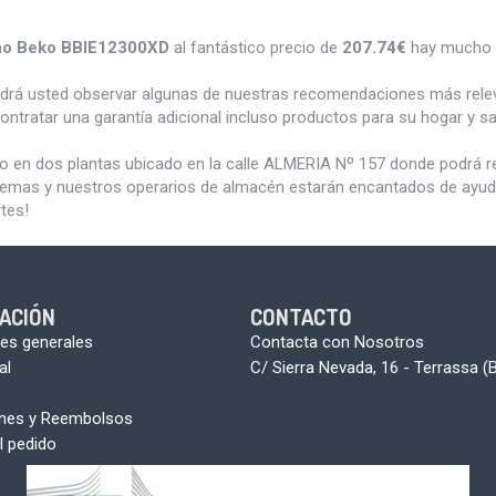
no Beko BBIE12300XD
al fantástico precio de
207.74€
hay mucho 
odrá usted observar algunas de nuestras recomendaciones más rele
ontratar una garantía adicional incluso productos para su hogar y 
do en dos plantas ubicado en la calle ALMERIA Nº 157 donde podrá 
blemas y nuestros operarios de almacén estarán encantados de ayudar
tes!
ACIÓN
CONTACTO
es generales
Contacta con Nosotros
al
C/ Sierra Nevada, 16 - Terrassa (
ones y Reembolsos
l pedido