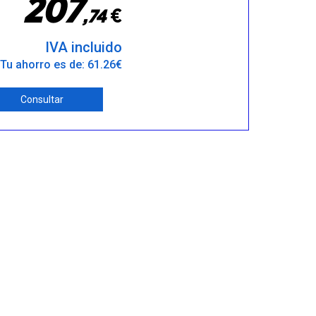
2
0
7
€
,
7
4
IVA incluido
Tu ahorro es de: 61.26€
Consultar