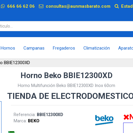
p
666 66 62 06
consultas@aunmasbarato.com
Estad
Hornos
Campanas
Fregaderos
Climatización
Aparat
ko BBIE12300XD
Horno Beko BBIE12300XD
Horno Multifunción Beko BBIE12300XD Inox 60cm
TIENDA DE ELECTRODOMESTIC
Referencia:
BBIE12300XD
N
Marca:
BEKO