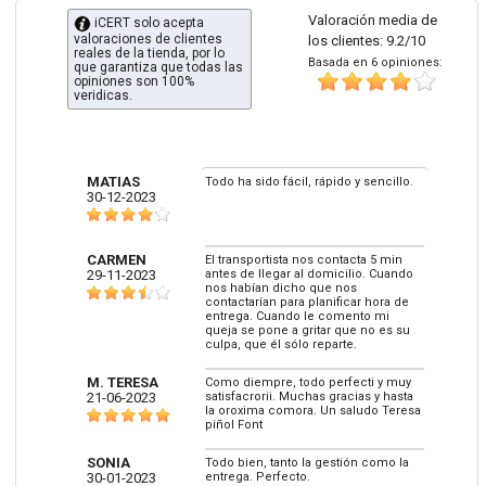
Valoración media de
iCERT solo acepta
valoraciones de clientes
los clientes: 9.2/10
reales de la tienda, por lo
Basada en 6 opiniones:
que garantiza que todas las
opiniones son 100%
veridicas.
MATIAS
Todo ha sido fácil, rápido y sencillo.
30-12-2023
CARMEN
El transportista nos contacta 5 min
29-11-2023
antes de llegar al domicilio. Cuando
nos habían dicho que nos
contactarían para planificar hora de
entrega. Cuando le comento mi
queja se pone a gritar que no es su
culpa, que él sólo reparte.
M. TERESA
Como diempre, todo perfecti y muy
21-06-2023
satisfacrorii. Muchas gracias y hasta
la oroxima comora. Un saludo Teresa
piñol Font
SONIA
Todo bien, tanto la gestión como la
30-01-2023
entrega. Perfecto.