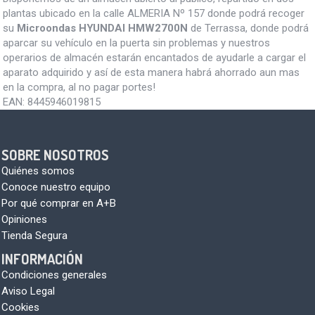
plantas ubicado en la calle ALMERIA Nº 157 donde podrá recoger
su
Microondas HYUNDAI HMW2700N
de Terrassa, donde podrá
aparcar su vehículo en la puerta sin problemas y nuestros
operarios de almacén estarán encantados de ayudarle a cargar el
aparato adquirido y así de esta manera habrá ahorrado aun mas
en la compra, al no pagar portes!
EAN:
8445946019815
SOBRE NOSOTROS
Quiénes somos
Conoce nuestro equipo
Por qué comprar en A+B
Opiniones
Tienda Segura
INFORMACIÓN
Condiciones generales
Aviso Legal
Cookies