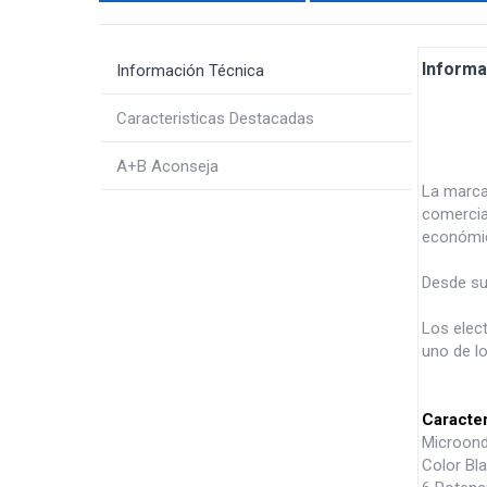
Informa
Información Técnica
Caracteristicas Destacadas
A+B Aconseja
La marc
comercia
económic
Desde su
Los elec
uno de lo
Caracter
Microonda
Color Bl