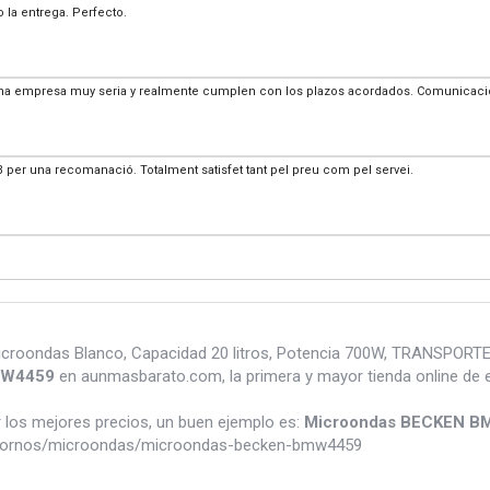
 la entrega. Perfecto.
 empresa muy seria y realmente cumplen con los plazos acordados. Comunicació
 per una recomanació. Totalment satisfet tant pel preu com pel servei.
ondas Blanco, Capacidad 20 litros, Potencia 700W, TRANSPORTE 
MW4459
en aunmasbarato.com, la primera y mayor tienda online de 
los mejores precios, un buen ejemplo es:
Microondas BECKEN 
/hornos/microondas/microondas-becken-bmw4459