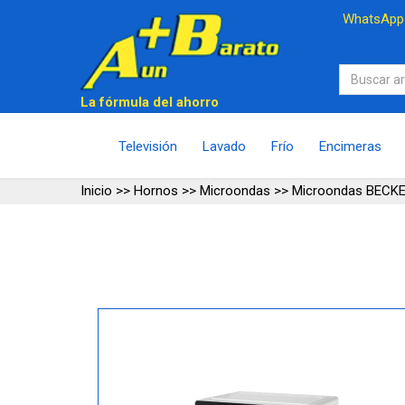
WhatsAp
La fórmula del ahorro
Televisión
Lavado
Frío
Encimeras
Inicio
>>
Hornos
>>
Microondas
>>
Microondas BECK