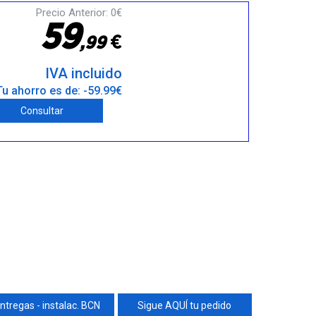
Precio Anterior: 0€
5
9
€
,
9
9
IVA incluido
Tu ahorro es de: -59.99€
Consultar
ntregas - instalac. BCN
Sigue AQUÍ tu pedido