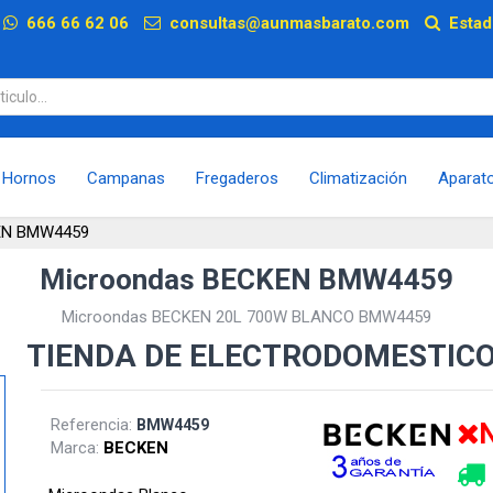
p
666 66 62 06
consultas@aunmasbarato.com
Estad
Hornos
Campanas
Fregaderos
Climatización
Aparat
EN BMW4459
Microondas BECKEN BMW4459
Microondas BECKEN 20L 700W BLANCO BMW4459
TIENDA DE ELECTRODOMESTIC
Referencia:
BMW4459
N
Marca:
BECKEN