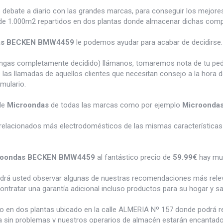
e debate a diario con las grandes marcas, para conseguir los mejor
e 1.000m2 repartidos en dos plantas donde almacenar dichas compra
as BECKEN BMW4459
le podemos ayudar para acabar de decidirse.
tengas completamente decidido) llámanos, tomaremos nota de tu pe
 las llamadas de aquellos clientes que necesitan consejo a la hora 
rmulario.
de
Microondas
de todas las marcas como por ejemplo
Microonda
relacionados más electrodomésticos de las mismas características 
roondas BECKEN BMW4459
al fantástico precio de
59.99€
hay mu
odrá usted observar algunas de nuestras recomendaciones más rele
ontratar una garantía adicional incluso productos para su hogar y 
do en dos plantas ubicado en la calle ALMERIA Nº 157 donde podrá 
a sin problemas y nuestros operarios de almacén estarán encantados 