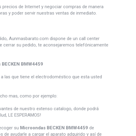
es precios de Internet y negociar compras de manera
s y poder servir nuestras ventas de inmediato.
dido, Aunmasbarato.com dispone de un call center
de cerrar su pedido, te aconsejaremos telefónicamente
s BECKEN BMW4459
a las que tiene el electrodoméstico que esta usted
cho mas, como por ejemplo:
vantes de nuestro extenso catalogo, donde podrá
salud, LE ESPERAMOS!
recoger su
Microondas BECKEN BMW4459
de
de ayudarle a cargar el aparato adquirido y así de