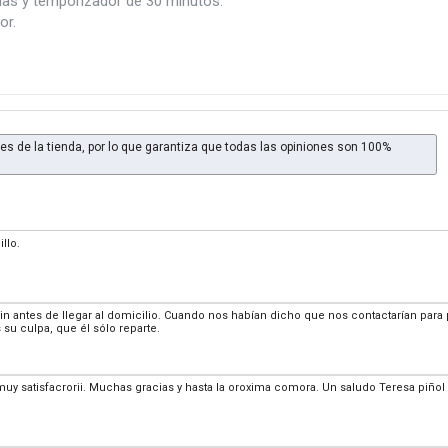
ias y temporizador de 30 minutos.
or.
es de la tienda, por lo que garantiza que todas las opiniones son 100%
llo.
 min antes de llegar al domicilio. Cuando nos habían dicho que nos contactarían para
 su culpa, que él sólo reparte.
uy satisfacrorii. Muchas gracias y hasta la oroxima comora. Un saludo Teresa piñol