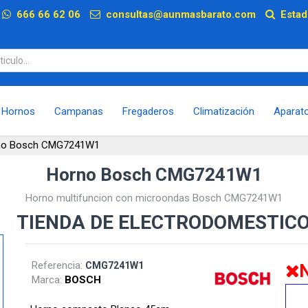
p
666 66 62 06
consultas@aunmasbarato.com
Estad
Hornos
Campanas
Fregaderos
Climatización
Aparat
no Bosch CMG7241W1
Horno Bosch CMG7241W1
Horno multifuncion con microondas Bosch CMG7241W1
TIENDA DE ELECTRODOMESTIC
Referencia:
CMG7241W1
N
Marca:
BOSCH