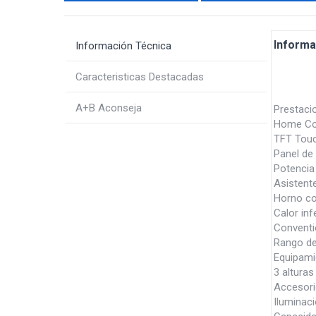
Informa
Información Técnica
Caracteristicas Destacadas
A+B Aconseja
Prestaci
Home Con
TFT Touc
Panel de
Potencia
Asistent
Horno com
Calor inf
Convention
Rango de
Equipami
3 alturas
Accesorio
Iluminaci