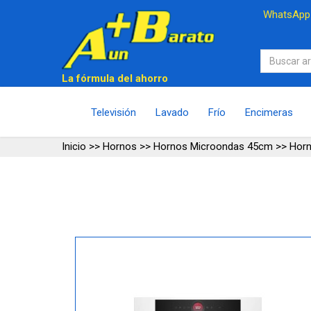
WhatsAp
La fórmula del ahorro
Televisión
Lavado
Frío
Encimeras
Inicio
>>
Hornos
>>
Hornos Microondas 45cm
>>
Hor