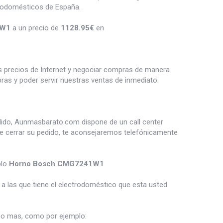
trodomésticos de España.
1W1
a un precio de
1128.95
€
en
es precios de Internet y negociar compras de manera
s y poder servir nuestras ventas de inmediato.
dido, Aunmasbarato.com dispone de un call center
de cerrar su pedido, te aconsejaremos telefónicamente
plo
Horno Bosch CMG7241W1
a las que tiene el electrodoméstico que esta usted
o mas, como por ejemplo: