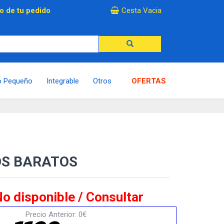
×
o de tu pedido
Cesta Vacia
o Pequeño
Integrable
Otros
OFERTAS
OS BARATOS
o disponible / Consultar
Precio Anterior: 0€