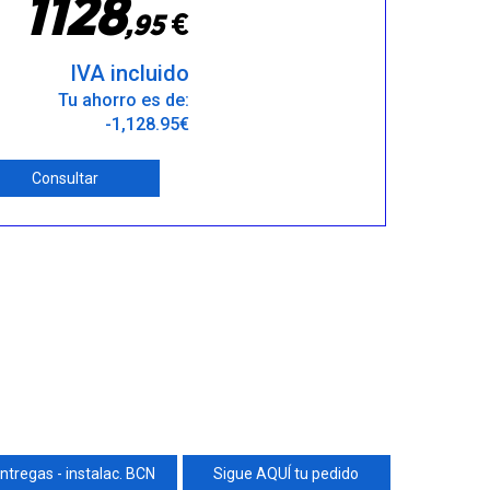
1
1
2
8
€
,
9
5
IVA incluido
Tu ahorro es de:
-1,128.95€
Consultar
ntregas - instalac. BCN
Sigue AQUÍ tu pedido