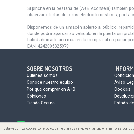
Si pincha en la pestaña de (A+B Aconseja) también p
observar ofertas de otros electrodomésticos, podrá c
Disponemos de un almacén abierto al público, reparti
donde podrá aparcar su vehículo en la puerta sin pro
habrá ahorrado aun mas en la compra, al no pagar por
EAN:
4242005325979
SOBRE NOSOTROS
INFORM
Quiénes somos
Condicion
Conoce nuestro equipo
Aviso Leg
Por qué comprar en A+B
Cookies
Opiniones
Devoluci
Tienda Segura
Estado de
Esta web utiliza cookies, con el objeto de mejorar sus servicios y su funcionamiento, así como 