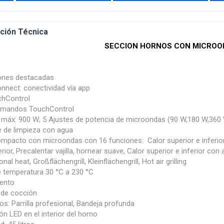
ción Técnica
SECCION HORNOS CON MICROO
ones destacadas
nect: conectividad vía app
hControl
 mandos TouchControl
 máx: 900 W; 5 Ajustes de potencia de microondas (90 W,180 W,36
e de limpieza con agua
pacto con microondas con 16 funciones: Calor superior e inferior, Gril
erior, Precalentar vajilla, hornear suave, Calor superior e inferior con
al heat, Großflächengrill, Kleinflächengrill, Hot air grilling
 temperatura 30 °C a 230 °C
ento
 de cocción
s: Parrilla profesional, Bandeja profunda
ón LED en el interior del horno