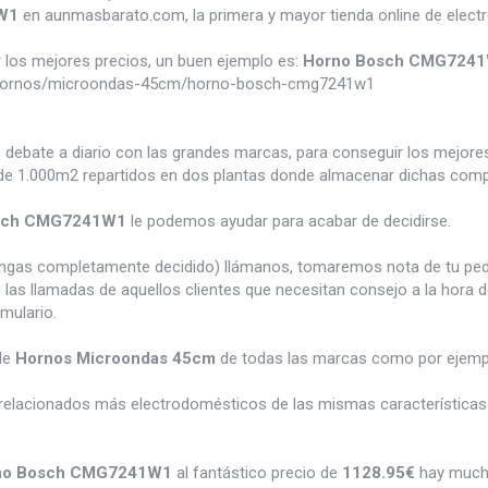
W1
en aunmasbarato.com, la primera y mayor tienda online de elec
los mejores precios, un buen ejemplo es:
Horno Bosch CMG724
/hornos/microondas-45cm/horno-bosch-cmg7241w1
e debate a diario con las grandes marcas, para conseguir los mejor
e 1.000m2 repartidos en dos plantas donde almacenar dichas compra
sch CMG7241W1
le podemos ayudar para acabar de decidirse.
tengas completamente decidido) llámanos, tomaremos nota de tu pe
 las llamadas de aquellos clientes que necesitan consejo a la hora 
rmulario.
de
Hornos Microondas 45cm
de todas las marcas como por ejem
relacionados más electrodomésticos de las mismas características 
no Bosch CMG7241W1
al fantástico precio de
1128.95€
hay much