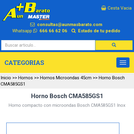
×
Cesta Vacia
consultas@aunmasbarato.com
Whatsapp
666 66 62 06
Estado de tu pedido
CATEGORIAS
Inicio
>>
Hornos
>>
Hornos Microondas 45cm
>>
Horno Bosch
CMA585GS1
Horno Bosch CMA585GS1
Horno compacto con microondas Bosch CMA585GS1 Inox