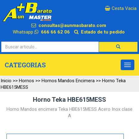
×
Cesta Vacia
consultas@aunmasbarato.com
Whatsapp
666 66 62 06
Estado de tu pedido
CATEGORIAS
Inicio
>>
Hornos
>>
Hornos Mandos Encimera
>>
Horno Teka
HBE615MESS
Horno Teka HBE615MESS
Horno Mandos encimera Teka HBE615MESS Acero Inox clase
A