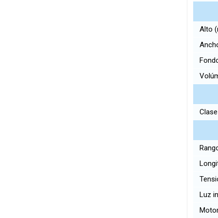
Alto
Anch
Fond
Volúme
Clase 
Rango
Longit
Tensi
Luz in
Motor 