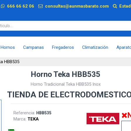
p
666 66 62 06
consultas@aunmasbarato.com
Estad
Hornos
Campanas
Fregaderos
Climatización
Aparat
ka HBB535
Horno Teka HBB535
Horno Tradicional Teka HBB535 Inox
TIENDA DE ELECTRODOMESTIC
Referencia:
HBB535
N
Marca:
TEKA