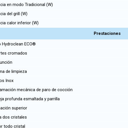
ia en modo Tradicional (W)
ia del grill (W)
ia calor inferior (W)
Prestaciones
 Hydroclean ECO®
tes cromados
función
ma de limpieza
os Inox
amación mecánica de paro de cocción
a profunda esmaltada y parrilla
ación superior
 dos cristales
or todo cristal