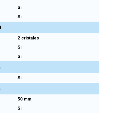
Si
Si
d
2 cristales
Si
Si
a
Si
s
50 mm
Si