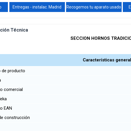
o
Entregas - instalac. Madrid
Recogemos tu aparato usado
E
ción Técnica
SECCION HORNOS TRADICI
Características genera
 de producto
a
o comercial
Teka
go EAN
de construcción
r