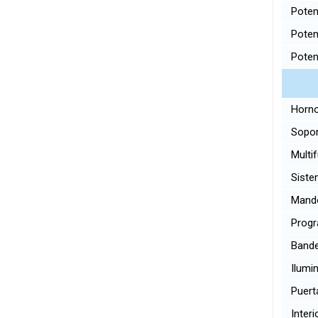
Potenc
Potenc
Potenc
Horno
Sopor
Multi
Siste
Mand
Progr
Bandej
Ilumin
Puerta
Interi