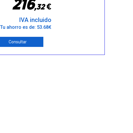
2
1
6
€
,
3
2
IVA incluido
Tu ahorro es de: 53.68€
Consultar