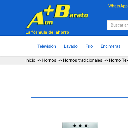
WhatsAp
La fórmula del ahorro
Televisión
Lavado
Frío
Encimeras
Inicio
>>
Hornos
>>
Hornos tradicionales
>>
Horno Te