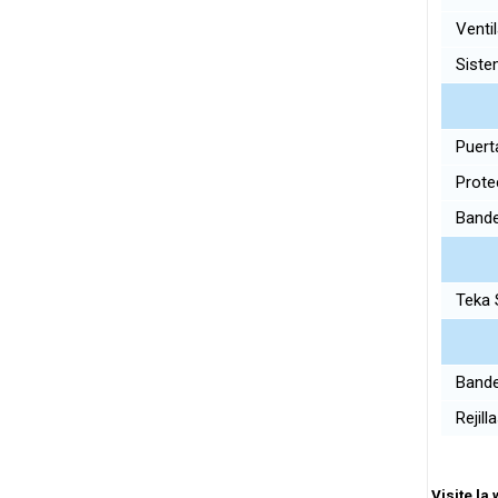
Ventil
Sistem
Puerta
Protec
Bandej
Teka 
Bande
Rejill
Visite la