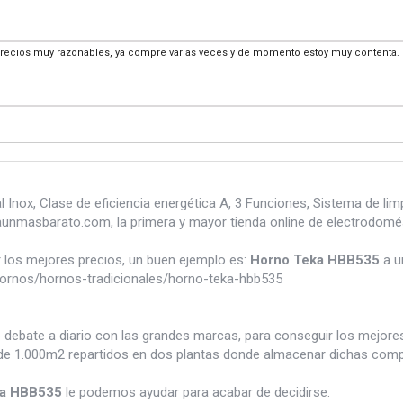
recios muy razonables, ya compre varias veces y de momento estoy muy contenta.
 Inox, Clase de eficiencia energética A, 3 Funciones, Sistema de li
unmasbarato.com, la primera y mayor tienda online de electrodomé
los mejores precios, un buen ejemplo es:
Horno Teka HBB535
a u
ornos/hornos-tradicionales/horno-teka-hbb535
e debate a diario con las grandes marcas, para conseguir los mejor
e 1.000m2 repartidos en dos plantas donde almacenar dichas compra
ka HBB535
le podemos ayudar para acabar de decidirse.