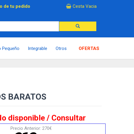
×
o de tu pedido
Cesta Vacia
o Pequeño
Integrable
Otros
OFERTAS
OS BARATOS
o disponible / Consultar
Precio Anterior: 270€