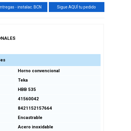
ntregas - instalac. BCN
Sigue AQUÍ tu pedido
ONALES
les
Horno convencional
Teka
HBB 535
41560042
8421152157664
Encastrable
Acero inoxidable