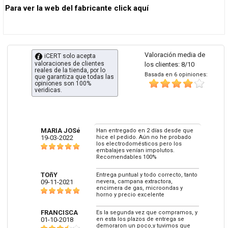
Para ver la web del fabricante click aquí
Valoración media de
iCERT solo acepta
valoraciones de clientes
los clientes: 8/10
reales de la tienda, por lo
Basada en 6 opiniones:
que garantiza que todas las
opiniones son 100%
veridicas.
MARIA JOSé
Han entregado en 2 días desde que
19-03-2022
hice el pedido. Aún no he probado
los electrodomésticos pero los
embalajes venían impolutos.
Recomendables 100%
TOñY
Entrega puntual y todo correcto, tanto
09-11-2021
nevera, campana extractora,
encimera de gas, microondas y
horno y precio excelente
FRANCISCA
Es la segunda vez que compramos, y
01-10-2018
en esta los plazos de entrega se
demoraron un poco,y tuvimos que