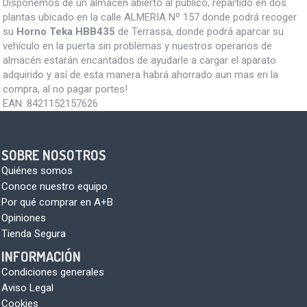
Disponemos de un almacén abierto al público, repartido en dos
plantas ubicado en la calle ALMERIA Nº 157 donde podrá recoger
su
Horno Teka HBB435
de Terrassa, donde podrá aparcar su
vehículo en la puerta sin problemas y nuestros operarios de
almacén estarán encantados de ayudarle a cargar el aparato
adquirido y así de esta manera habrá ahorrado aun mas en la
compra, al no pagar portes!
EAN:
8421152157626
SOBRE NOSOTROS
Quiénes somos
Conoce nuestro equipo
Por qué comprar en A+B
Opiniones
Tienda Segura
INFORMACIÓN
Condiciones generales
Aviso Legal
Cookies