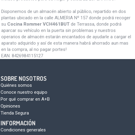
Disponemos de un almacén abierto al público, repartido en dos
plantas ubicado en la calle ALMERIA Nº 157 donde podrá recoger
su
Cocina Rommer VCH461BUT
de Terrassa, donde podrá
aparcar su vehículo en la puerta sin problemas y nuestros
operarios de almacén estarán encantados de ayudarle a cargar el
aparato adquirido y así de esta manera habrá ahorrado aun mas
en la compra, al no pagar portes!
EAN:
8426984115127
SOBRE NOSOTROS
Quiénes somos
Conoce nuestro equipo
Por qué comprar en A+B
Opiniones
Tienda Segura
INFORMACIÓN
Condiciones generales