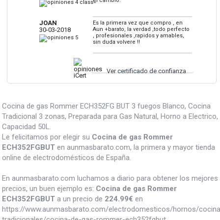
el cambio.
JOAN
Es la primera vez que compro , en
30-03-2018
Aun +barato, la verdad ,todo perfecto
, profesionales ,rapidos y amables,
sin duda volvere !!
Ver certificado de confianza
Cocina de gas Rommer ECH352FG BUT 3 fuegos Blanco, Cocina
Tradicional 3 zonas, Preparada para Gas Natural, Horno a Electrico,
Capacidad 50L.
Le felicitamos por elegir su
Cocina de gas Rommer
ECH352FGBUT
en aunmasbarato.com, la primera y mayor tienda
online de electrodomésticos de España.
En aunmasbarato.com luchamos a diario para obtener los mejores
precios, un buen ejemplo es:
Cocina de gas Rommer
ECH352FGBUT
a un precio de
224.99
€
en
https://www.aunmasbarato.com/electrodomesticos/hornos/cocin
tradicionales/cocina-de-gas-rommer-ech352fgbut