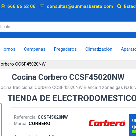
p
666 66 62 06
consultas@aunmasbarato.com
Estad
Hornos
Campanas
Fregaderos
Climatización
Aparat
Corbero CCSF45020NW
Cocina Corbero CCSF45020NW
ocina tradicional Corbero CCSF45020NW Blanca 4 zonas gas Natur
TIENDA DE ELECTRODOMESTIC
Referencia:
CCSF45020NW
O
Marca:
CORBERO
Q