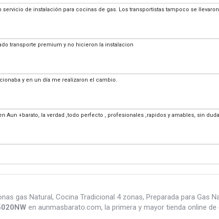
ervicio de instalación para cocinas de gas. Los transportistas tampoco se llevaron 
ado transporte premium y no hicieron la instalacion
cionaba y en un día me realizaron el cambio.
n Aun +barato, la verdad ,todo perfecto , profesionales ,rapidos y amables, sin duda 
as gas Natural, Cocina Tradicional 4 zonas, Preparada para Gas Nat
45020NW
en aunmasbarato.com, la primera y mayor tienda online de