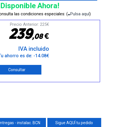
¡Disponible Ahora!
nsulta las condiciones especiales: (
Pulsa aquí
)
Precio Anterior: 225€
2
3
9
€
,
0
8
IVA incluido
Tu ahorro es de: -14.08€
Consultar
ntregas - instalac. BCN
Sigue AQUÍ tu pedido