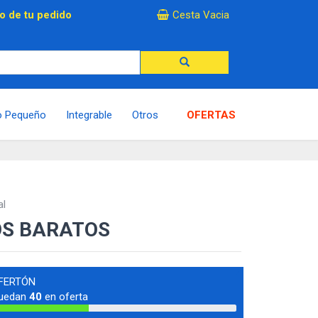
×
o de tu pedido
Cesta Vacia
o Pequeño
Integrable
Otros
OFERTAS
al
OS BARATOS
FERTÓN
uedan
40
en oferta