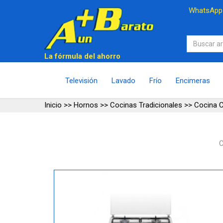
WhatsAp
La fórmula del ahorro
Televisión
Lavado
Frío
Encimeras
Inicio
>>
Hornos
>>
Cocinas Tradicionales
>>
Cocina 
C