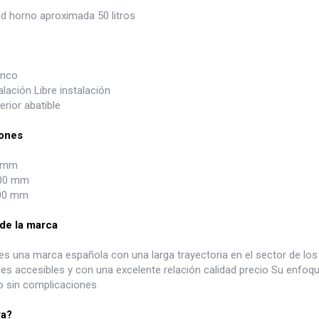
d horno aproximada 50 litros
anco
alación Libre instalación
rior abatible
ones
0 mm
00 mm
00 mm
 de la marca
es una marca española con una larga trayectoria en el sector de lo
les accesibles y con una excelente relación calidad precio Su enfoq
io sin complicaciones
ra?