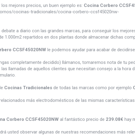
los mejores precios, un buen ejemplo es:
Cocina Corbero CCSF
ornos/cocinas-tradicionales/cocina-corbero-ccsf45020nw-
e debate a diario con las grandes marcas, para conseguir los mejor
e 1.000m2 repartidos en dos plantas donde almacenar dichas compra
orbero CCSF45020NW
le podemos ayudar para acabar de decidirse
tengas completamente decidido) llámanos, tomaremos nota de tu pe
 las llamadas de aquellos clientes que necesitan consejo a la hora 
rmulario.
de
Cocinas Tradicionales
de todas las marcas como por ejemplo
relacionados más electrodomésticos de las mismas características 
ina Corbero CCSF45020NW
al fantástico precio de
239.08€
hay m
odrá usted observar algunas de nuestras recomendaciones más rele