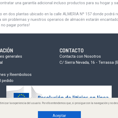
ontratar una garantía adicional incluso productos para su hogar y 
do en dos plantas ubicado en la calle ALMERIA Nº 157 donde podrá 
a sin problemas y nuestros operarios de almacén estarán encantados 
 no pagar portes!
ACIÓN
CONTACTO
es generales
Contacta con Nosotros
al
C/ Sierra Nevada, 16 - Terrassa (
ones y Reembolsos
l pedido
optimizar la experiencia del usuario. Por ello entendemos que, si prosigue con la navegación y no 
 2005-2026 www.aunmasbarato.com - A+B. Todos los derechos reservado