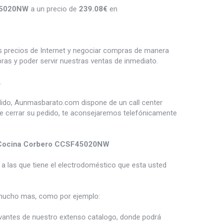
45020NW
a un precio de
239.08
€
en
es precios de Internet y negociar compras de manera
s y poder servir nuestras ventas de inmediato.
.
dido, Aunmasbarato.com dispone de un call center
de cerrar su pedido, te aconsejaremos telefónicamente
Cocina Corbero CCSF45020NW
a las que tiene el electrodoméstico que esta usted
ucho mas, como por ejemplo:
vantes de nuestro extenso catalogo, donde podrá