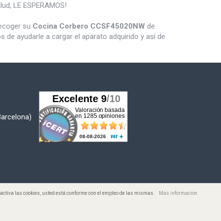
salud, LE ESPERAMOS!
recoger su
Cocina Corbero CCSF45020NW
de
de ayudarle a cargar el aparato adquirido y así de
Barcelona)
desactiva las cookies, usted está conforme con el empleo de las mismas.
Mas informacion
s. Todos los Precios incluyen I.V.A.