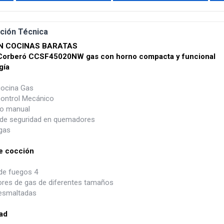
ción Técnica
N COCINAS BARATAS
Corberó CCSF45020NW gas con horno compacta y funcional
gía
cocina Gas
control Mecánico
o manual
 de seguridad en quemadores
gas
e cocción
e fuegos 4
es de gas de diferentes tamaños
 esmaltadas
ad