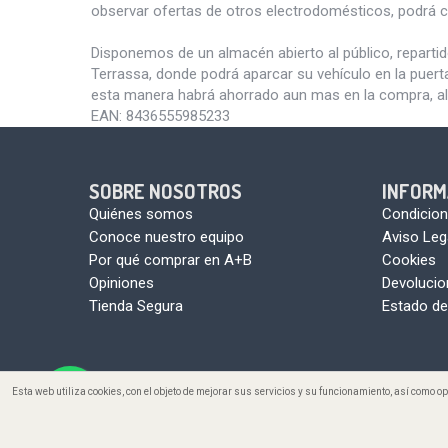
observar ofertas de otros electrodomésticos, podrá c
Disponemos de un almacén abierto al público, reparti
Terrassa, donde podrá aparcar su vehículo en la puert
esta manera habrá ahorrado aun mas en la compra, al
EAN:
8436555985233
SOBRE NOSOTROS
INFORM
Quiénes somos
Condicion
Conoce nuestro equipo
Aviso Leg
Por qué comprar en A+B
Cookies
Opiniones
Devoluci
Tienda Segura
Estado de
Esta web utiliza cookies, con el objeto de mejorar sus servicios y su funcionamiento, así como 
Copyright ©